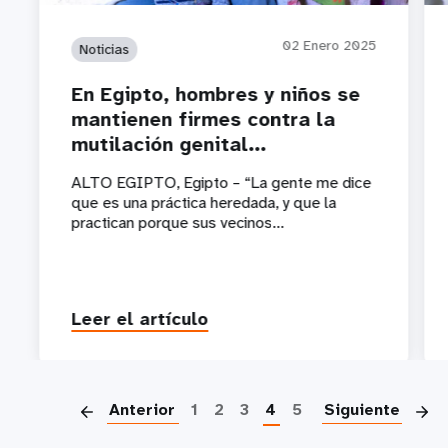
02 Enero 2025
Noticias
En Egipto, hombres y niños se
mantienen firmes contra la
mutilación genital...
ALTO EGIPTO, Egipto – “La gente me dice
que es una práctica heredada, y que la
practican porque sus vecinos...
Leer el artículo
P
Anterior
1
2
3
4
5
Siguiente