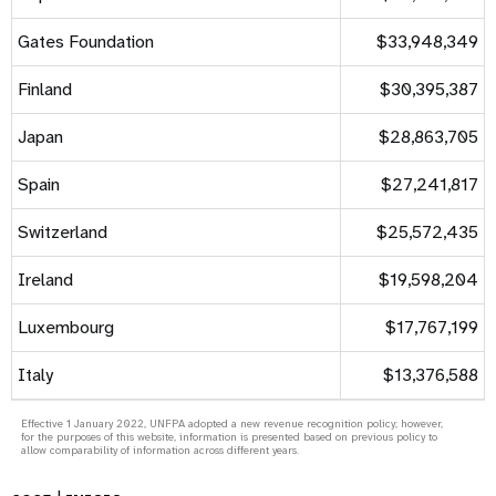
Gates Foundation
$33,948,349
Finland
$30,395,387
Japan
$28,863,705
Spain
$27,241,817
Switzerland
$25,572,435
Ireland
$19,598,204
Luxembourg
$17,767,199
Italy
$13,376,588
Effective 1 January 2022, UNFPA adopted a new revenue recognition policy; however,
for the purposes of this website, information is presented based on previous policy to
allow comparability of information across different years.