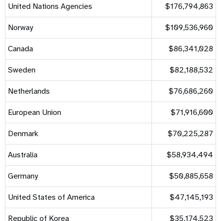
United Nations Agencies
$176,794,863
Norway
$109,536,960
Canada
$86,341,028
Sweden
$82,188,532
Netherlands
$76,686,260
European Union
$71,916,600
Denmark
$70,225,287
Australia
$58,934,494
Germany
$50,885,658
United States of America
$47,145,193
Republic of Korea
$35,174,523