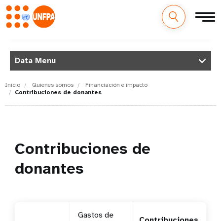
M
Pasar
al
a
contenido
Data Menu
principal
i
Inicio
Quienes somos
Financiación e impacto
Contribuciones de donantes
n
n
a
Contribuciones de
v
donantes
i
g
Gastos de
a
Contribuciones