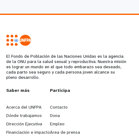
El Fondo de Población de las Naciones Unidas es la agencia
de la ONU para la salud sexual y reproductiva. Nuestra misión
es lograr un mundo en el que todo embarazo sea deseado,
cada parto sea seguro y cada persona joven alcance su
pleno desarrollo.
L
Saber más
G
Participa
e
o
Acerca del UNFPA
Contacto
a
b
Dónde trabajamos
Dona
Dirección Ejecutiva
Empleo
r
e
Financiación e impacto
Área de prensa