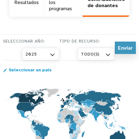
Resultados
los
de donantes
programas
t
i
o
SELECCIONAR AÑO:
TIPO DE RECURSO:
n
2025
TODO(S)
Seleccionar un país