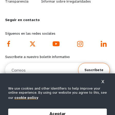
n
y
Transparencia
Informar sobre irregularidades
m
o
Seguir en contacto
o
n
r
d
Síguenos en las redes sociales
e
f
f
o
Suscríbete a nuestro boletín informativo
o
o
Correos
Suscríbete
o
t
X
t
e
We use cookies and other identifiers to help improve your
online experience. By using our website you agree to this, see
e
r
© Todos los derechos reservados 2026.
our
cookie policy
Condiciones de
Política de privacidad del
Mapa del
r
m
|
|
uso
UNFPA
sitio
Aceptar