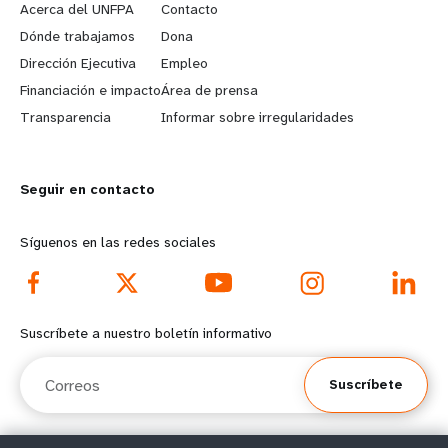
e
o
Acerca del UNFPA
Contacto
a
b
Dónde trabajamos
Dona
Dirección Ejecutiva
Empleo
r
e
Financiación e impacto
Área de prensa
n
y
Transparencia
Informar sobre irregularidades
m
o
Seguir en contacto
o
n
r
d
Síguenos en las redes sociales
e
f
f
o
Suscríbete a nuestro boletín informativo
o
o
Correos
Suscríbete
o
t
t
e