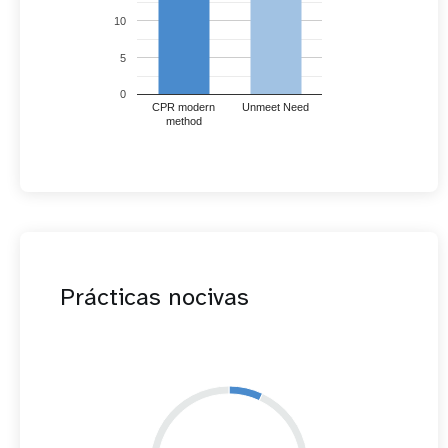
10
5
0
CPR modern
Unmeet Need
method
Prácticas nocivas