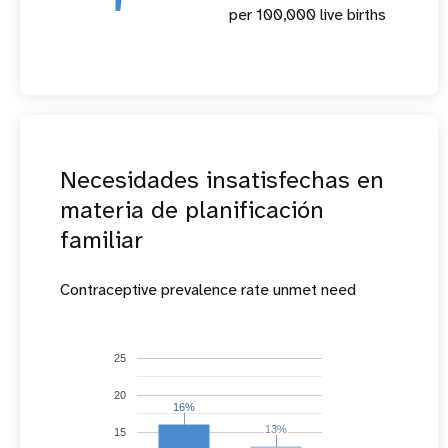
per 100,000 live births
Necesidades insatisfechas en
materia de planificación
familiar
Contraceptive prevalence rate unmet need
25
20
16%
16%
13%
13%
15