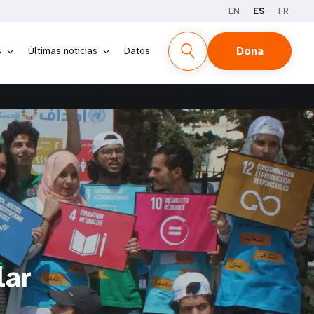
EN
ES
FR
Dona
s
Últimas noticias
Datos
lar