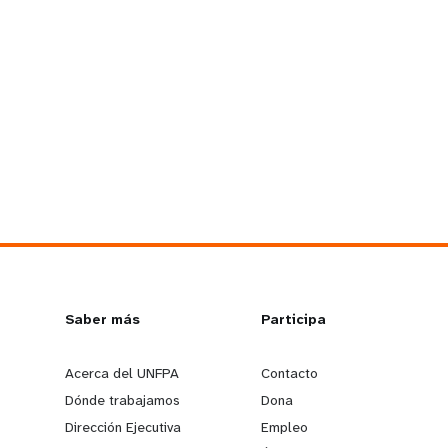
L
Saber más
G
Participa
e
o
Acerca del UNFPA
Contacto
Dónde trabajamos
Dona
a
b
Dirección Ejecutiva
Empleo