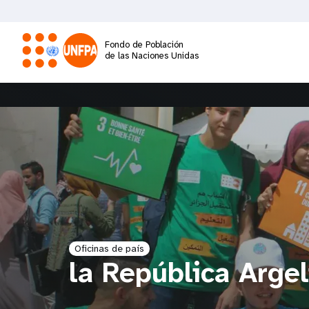
Pasar
al
contenido
Fondo de Población
principal
de las Naciones Unidas
M
a
i
n
n
Oficinas de país
a
la República Arge
v