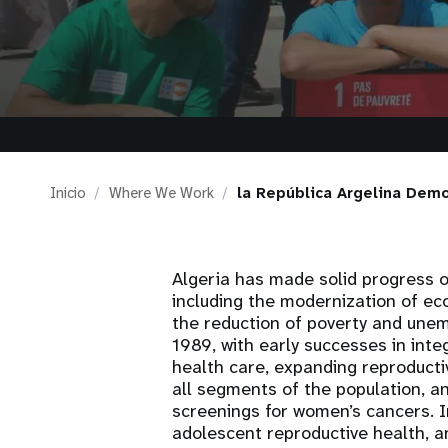
i
g
a
t
Inicio
Where We Work
la República Argelina Demo
i
o
Algeria has made solid progress 
including the modernization of ec
the reduction of poverty and une
n
1989, with early successes in inte
health care, expanding reproducti
all segments of the population, a
screenings for women’s cancers. In
adolescent reproductive health, 