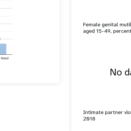
Female genital mut
aged 15-49, percen
%
%
 Need
No da
Intimate partner vio
2018