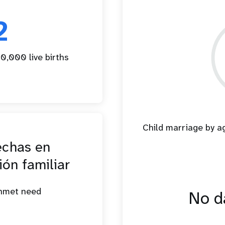
2
0,000 live births
Child marriage by 
echas en
ión familiar
unmet need
No da