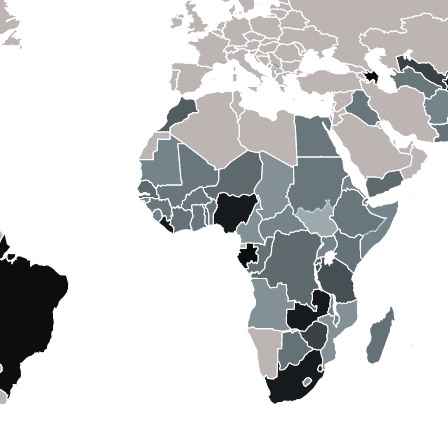
ción mundial
Panel de control para
adolescentes y jóvenes
raphic Dividend
Panel de control de