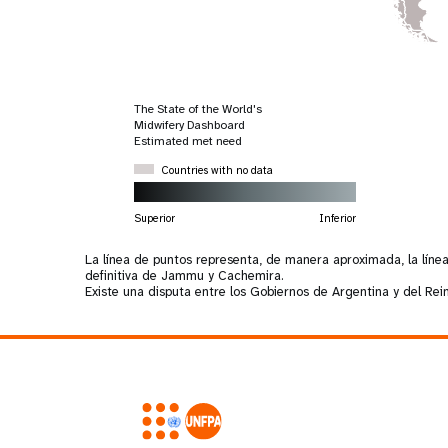
Europa Oriental y
a
Seychelles
Perú
Senegal
Marruecos
a
Dashb
Asia Central
Sudáfrica
Uruguay
Sierra Leona
Omán
>
Albania
Sudán del Sur
República Bolivariana de
Togo
Palestina
Venezuela
s
Gastos de
Resultados
The State of the World's
programa
Midwifery Dashboard
>
Estimated met need
Countries with no data
Superior
Inferior
La línea de puntos representa, de manera aproximada, la líne
definitiva de Jammu y Cachemira.
Existe una disputa entre los Gobiernos de Argentina y del Rei