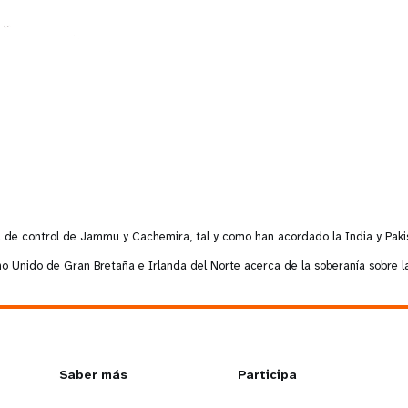
oard
violencia en la pareja
íntima
 los
Contribuciones de los
I
s
donantes
a de control de Jammu y Cachemira, tal y como han acordado la India y Paki
no Unido de Gran Bretaña e Irlanda del Norte acerca de la soberanía sobre la
L
Saber más
G
Participa