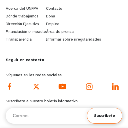
e
o
Acerca del UNFPA
Contacto
a
b
Dónde trabajamos
Dona
Dirección Ejecutiva
Empleo
r
e
Financiación e impacto
Área de prensa
n
y
Transparencia
Informar sobre irregularidades
m
o
Seguir en contacto
o
n
r
d
Síguenos en las redes sociales
e
f
f
o
Suscríbete a nuestro boletín informativo
o
o
Correos
Suscríbete
o
t