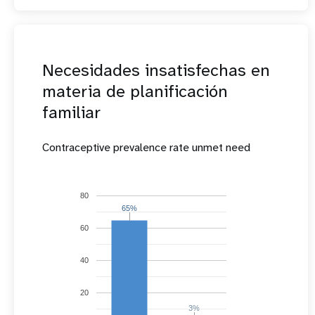
Necesidades insatisfechas en
materia de planificación
familiar
Contraceptive prevalence rate unmet need
80
65%
65%
60
40
20
3%
3%