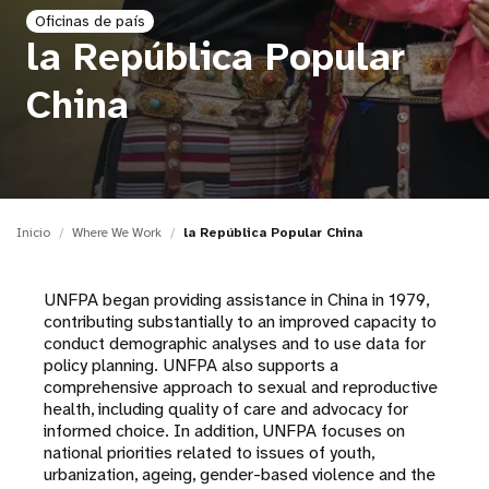
Oficinas de país
t
la República Popular
i
China
o
n
Inicio
Where We Work
la República Popular China
UNFPA began providing assistance in China in 1979,
contributing substantially to an improved capacity to
conduct demographic analyses and to use data for
policy planning. UNFPA also supports a
comprehensive approach to sexual and reproductive
health, including quality of care and advocacy for
informed choice. In addition, UNFPA focuses on
national priorities related to issues of youth,
urbanization, ageing, gender-based violence and the