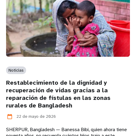
Noticias
Restablecimiento de la dignidad y
recuperación de vidas gracias a la
reparación de fístulas en las zonas
rurales de Bangladesh
22 de mayo de 2026
calendar_today
SHERPUR, Bangladesh — Banessa Bibi, quien ahora tiene
noventa años, no recuerda cuántos hijos trajo a este