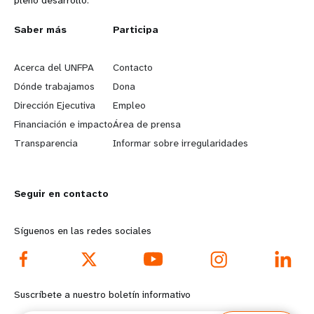
L
Saber más
G
Participa
e
o
Acerca del UNFPA
Contacto
a
b
Dónde trabajamos
Dona
Dirección Ejecutiva
Empleo
r
e
Financiación e impacto
Área de prensa
n
y
Transparencia
Informar sobre irregularidades
m
o
Seguir en contacto
o
n
r
d
Síguenos en las redes sociales
e
f
f
o
Suscríbete a nuestro boletín informativo