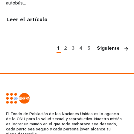
autobús...
Leer el artículo
P
1
2
3
4
5
Siguiente
El Fondo de Población de las Naciones Unidas es la agencia
de la ONU para la salud sexual y reproductiva. Nuestra misión
es lograr un mundo en el que todo embarazo sea deseado,
cada parto sea seguro y cada persona joven alcance su
pleno desarrollo.