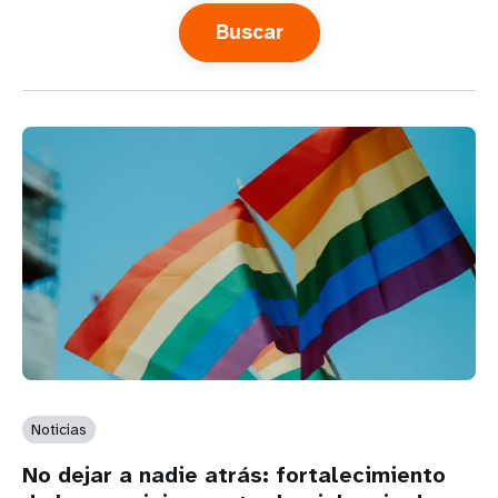
t
i
o
n
Noticias
No dejar a nadie atrás: fortalecimiento