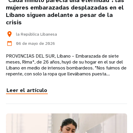
"Cada minuto parecía una eternidad": las
mujeres embarazadas desplazadas en el
Líbano siguen adelante a pesar de la
crisis
location_on
la República Libanesa
06 de mayo de 2026
calendar_today
PROVINCIAS DEL SUR, Líbano – Embarazada de siete
meses, Rima*, de 26 años, huyó de su hogar en el sur del
Líbano en medio de intensos bombardeos. "Nos fuimos de
repente, con solo la ropa que llevábamos puesta...
Leer el artículo