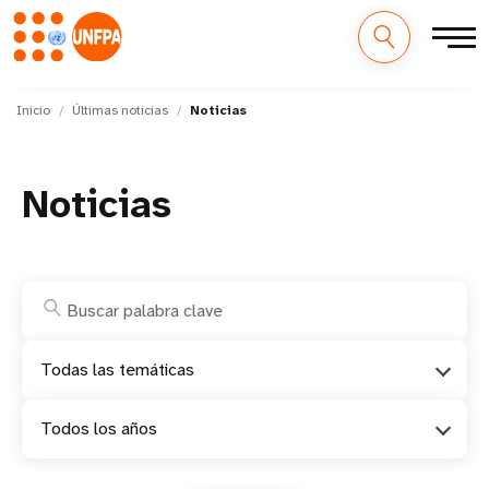
M
Pasar
al
Inicio
Últimas noticias
Noticias
a
contenido
principal
i
Noticias
n
n
a
v
Todas las temáticas
i
Todos los años
g
a