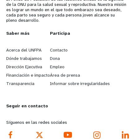
de la ONU para la salud sexual y reproductiva. Nuestra misión
es lograr un mundo en el que todo embarazo sea deseado,
cada parto sea seguro y cada persona joven alcance su
pleno desarrollo.
L
Saber más
G
Participa
e
o
Acerca del UNFPA
Contacto
a
b
Dónde trabajamos
Dona
Dirección Ejecutiva
Empleo
r
e
Financiación e impacto
Área de prensa
n
y
Transparencia
Informar sobre irregularidades
m
o
Seguir en contacto
o
n
r
d
Síguenos en las redes sociales
e
f