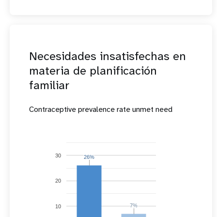
Necesidades insatisfechas en
materia de planificación
familiar
Contraceptive prevalence rate unmet need
30
26%
26%
20
7%
7%
10