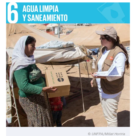
© UNFPA/Millat Horiria