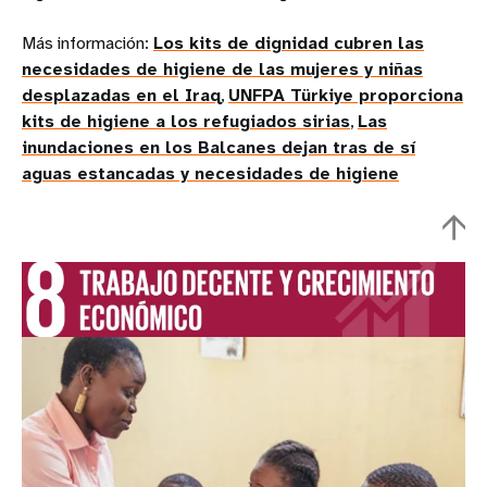
Más información:
Los kits de dignidad cubren las
necesidades de higiene de las mujeres y niñas
desplazadas en el Iraq
,
UNFPA Türkiye proporciona
kits de higiene a los refugiados sirias
,
Las
inundaciones en los Balcanes dejan tras de sí
aguas estancadas y necesidades de higiene