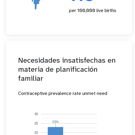
per 100,000 live births
Necesidades insatisfechas en
materia de planificación
familiar
Contraceptive prevalence rate unmet need
30
23%
23%
25
20