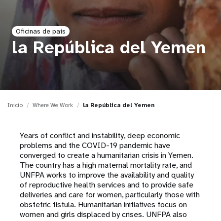
t
Oficinas de país
i
la República del Yemen
o
n
Inicio
Where We Work
la República del Yemen
Years of conflict and instability, deep economic
problems and the COVID-19 pandemic have
converged to create a humanitarian crisis in Yemen.
The country has a high maternal mortality rate, and
UNFPA works to improve the availability and quality
of reproductive health services and to provide safe
deliveries and care for women, particularly those with
obstetric fistula. Humanitarian initiatives focus on
women and girls displaced by crises. UNFPA also