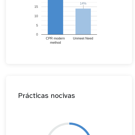
14%
14%
15
10
5
0
CPR modern
Unmeet Need
method
Prácticas nocivas