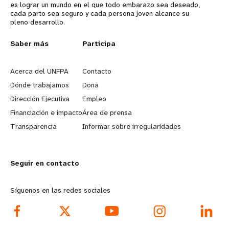
es lograr un mundo en el que todo embarazo sea deseado,
cada parto sea seguro y cada persona joven alcance su
pleno desarrollo.
L
Saber más
G
Participa
e
o
Acerca del UNFPA
Contacto
a
b
Dónde trabajamos
Dona
Dirección Ejecutiva
Empleo
r
e
Financiación e impacto
Área de prensa
n
y
Transparencia
Informar sobre irregularidades
m
o
Seguir en contacto
o
n
r
d
Síguenos en las redes sociales
e
f