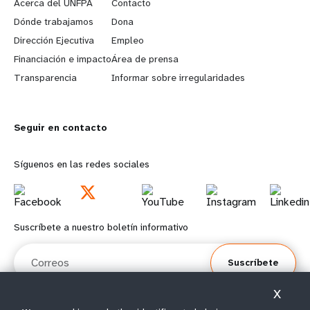
e
o
Acerca del UNFPA
Contacto
a
b
Dónde trabajamos
Dona
Dirección Ejecutiva
Empleo
r
e
Financiación e impacto
Área de prensa
n
y
Transparencia
Informar sobre irregularidades
m
o
Seguir en contacto
o
n
r
d
Síguenos en las redes sociales
e
f
f
o
Suscríbete a nuestro boletín informativo
o
o
Correos
Suscríbete
o
t
X
t
e