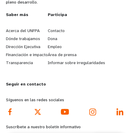
pleno desarrollo.
L
Saber más
G
Participa
e
o
Acerca del UNFPA
Contacto
a
b
Dónde trabajamos
Dona
Dirección Ejecutiva
Empleo
r
e
Financiación e impacto
Área de prensa
n
y
Transparencia
Informar sobre irregularidades
m
o
Seguir en contacto
o
n
r
d
Síguenos en las redes sociales
e
f
f
o
Suscríbete a nuestro boletín informativo