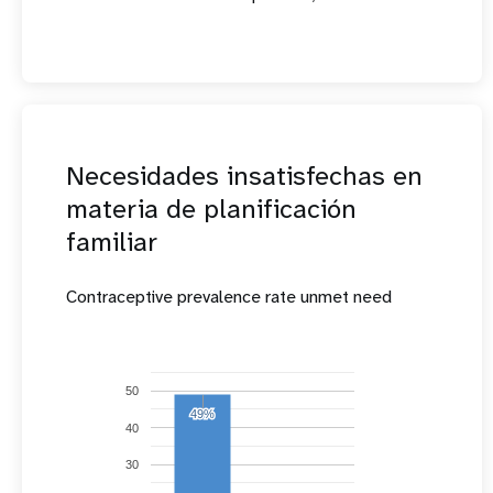
Necesidades insatisfechas en
materia de planificación
familiar
Contraceptive prevalence rate unmet need
50
49%
49%
40
30