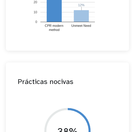
20
12%
12%
10
0
CPR modern
Unmeet Need
method
Prácticas nocivas
38%