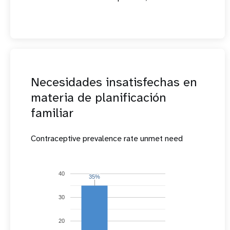
Necesidades insatisfechas en
materia de planificación
familiar
Contraceptive prevalence rate unmet need
40
35%
35%
30
20