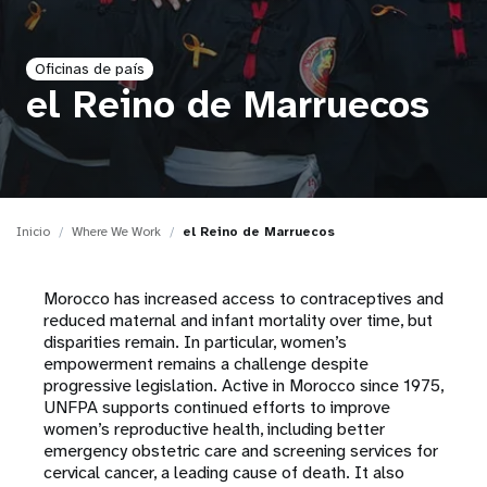
t
Oficinas de país
i
el Reino de Marruecos
o
n
Inicio
Where We Work
el Reino de Marruecos
Morocco has increased access to contraceptives and
reduced maternal and infant mortality over time, but
disparities remain. In particular, women’s
empowerment remains a challenge despite
progressive legislation. Active in Morocco since 1975,
UNFPA supports continued efforts to improve
women’s reproductive health, including better
emergency obstetric care and screening services for
cervical cancer, a leading cause of death. It also