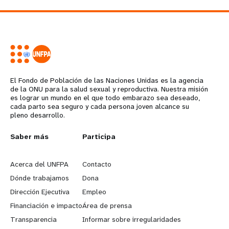
El Fondo de Población de las Naciones Unidas es la agencia
de la ONU para la salud sexual y reproductiva. Nuestra misión
es lograr un mundo en el que todo embarazo sea deseado,
cada parto sea seguro y cada persona joven alcance su
pleno desarrollo.
L
Saber más
G
Participa
e
o
Acerca del UNFPA
Contacto
a
b
Dónde trabajamos
Dona
Dirección Ejecutiva
Empleo
r
e
Financiación e impacto
Área de prensa
n
y
Transparencia
Informar sobre irregularidades