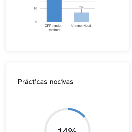
7%
7%
10
0
CPR modern
Unmeet Need
method
Prácticas nocivas
14%