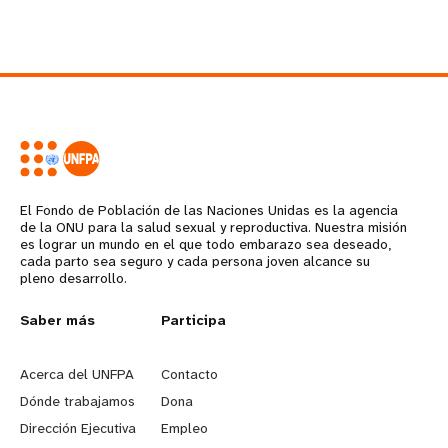
El Fondo de Población de las Naciones Unidas es la agencia
de la ONU para la salud sexual y reproductiva. Nuestra misión
es lograr un mundo en el que todo embarazo sea deseado,
cada parto sea seguro y cada persona joven alcance su
pleno desarrollo.
L
Saber más
G
Participa
e
o
Acerca del UNFPA
Contacto
a
b
Dónde trabajamos
Dona
Dirección Ejecutiva
Empleo