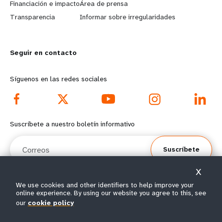
r
e
Financiación e impacto
Área de prensa
n
y
Transparencia
Informar sobre irregularidades
m
o
Seguir en contacto
o
n
r
d
Síguenos en las redes sociales
e
f
f
o
Suscríbete a nuestro boletín informativo
o
o
Correos
Suscríbete
o
t
X
t
e
We use cookies and other identifiers to help improve your
online experience. By using our website you agree to this, see
e
r
© Todos los derechos reservados 2026.
our
cookie policy
Condiciones de
Política de privacidad del
Mapa del
r
m
|
|
uso
UNFPA
sitio