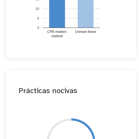
10
5
0
CPR modern
Unmeet Need
method
Prácticas nocivas