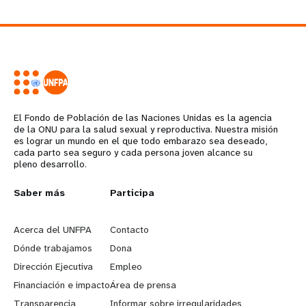
El Fondo de Población de las Naciones Unidas es la agencia
de la ONU para la salud sexual y reproductiva. Nuestra misión
es lograr un mundo en el que todo embarazo sea deseado,
cada parto sea seguro y cada persona joven alcance su
pleno desarrollo.
L
Saber más
G
Participa
e
o
Acerca del UNFPA
Contacto
a
b
Dónde trabajamos
Dona
Dirección Ejecutiva
Empleo
r
e
Financiación e impacto
Área de prensa
Transparencia
Informar sobre irregularidades