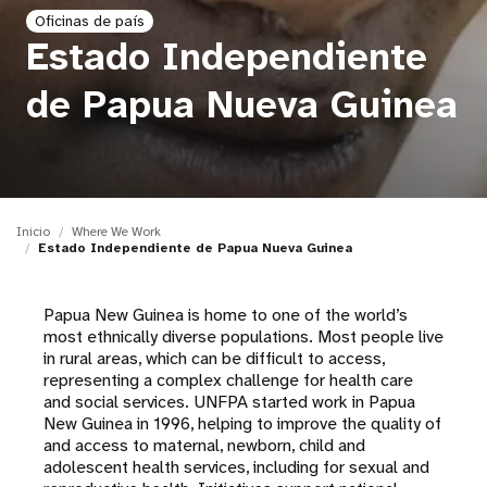
Oficinas de país
t
Estado Independiente
i
de Papua Nueva Guinea
o
n
Inicio
Where We Work
Estado Independiente de Papua Nueva Guinea
Papua New Guinea is home to one of the world’s
most ethnically diverse populations. Most people live
in rural areas, which can be difficult to access,
representing a complex challenge for health care
and social services. UNFPA started work in Papua
New Guinea in 1996, helping to improve the quality of
and access to maternal, newborn, child and
adolescent health services, including for sexual and