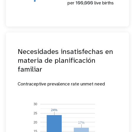
per 100,000 live births
Necesidades insatisfechas en
materia de planificación
familiar
Contraceptive prevalence rate unmet need
30
24%
24%
25
20
17%
17%
15