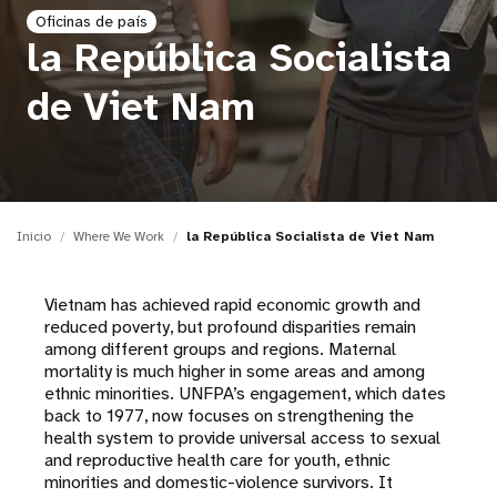
Oficinas de país
t
la República Socialista
i
de Viet Nam
o
n
Inicio
Where We Work
la República Socialista de Viet Nam
Vietnam has achieved rapid economic growth and
reduced poverty, but profound disparities remain
among different groups and regions. Maternal
mortality is much higher in some areas and among
ethnic minorities. UNFPA’s engagement, which dates
back to 1977, now focuses on strengthening the
health system to provide universal access to sexual
and reproductive health care for youth, ethnic
minorities and domestic-violence survivors. It