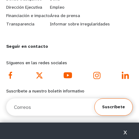
a
b
Dirección Ejecutiva
Empleo
r
e
Financiación e impacto
Área de prensa
n
y
Transparencia
Informar sobre irregularidades
m
o
Seguir en contacto
o
n
r
d
Síguenos en las redes sociales
e
f
f
o
Suscríbete a nuestro boletín informativo
o
o
Correos
Suscríbete
o
t
t
e
X
e
r
© Todos los derechos reservados 2026.