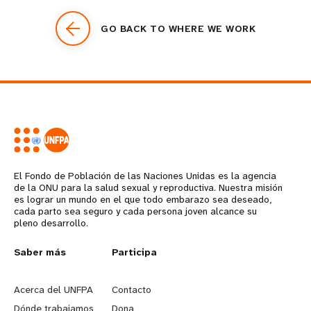
GO BACK TO WHERE WE WORK
El Fondo de Población de las Naciones Unidas es la agencia
de la ONU para la salud sexual y reproductiva. Nuestra misión
es lograr un mundo en el que todo embarazo sea deseado,
cada parto sea seguro y cada persona joven alcance su
pleno desarrollo.
L
Saber más
G
Participa
e
o
Acerca del UNFPA
Contacto
Dónde trabajamos
Dona