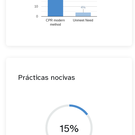
10
4%
4%
0
CPR modern
Unmeet Need
method
Prácticas nocivas
15%