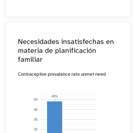
Necesidades insatisfechas en
materia de planificación
familiar
Contraceptive prevalence rate unmet need
48%
48%
50
40
30
20