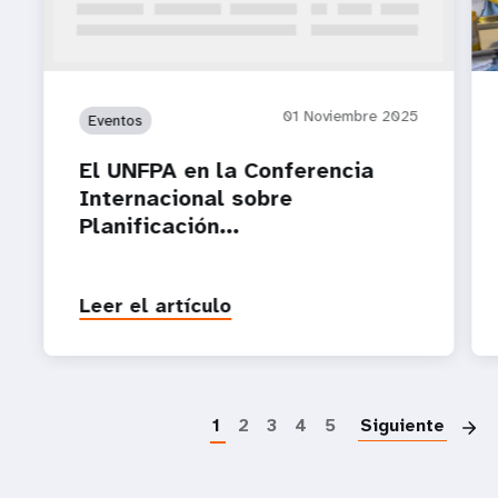
01 Noviembre 2025
Eventos
El UNFPA en la Conferencia
Internacional sobre
Planificación...
Leer el artículo
P
1
2
3
4
5
Siguiente