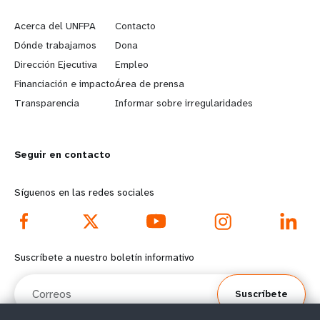
e
o
Acerca del UNFPA
Contacto
a
b
Dónde trabajamos
Dona
Dirección Ejecutiva
Empleo
r
e
Financiación e impacto
Área de prensa
n
y
Transparencia
Informar sobre irregularidades
m
o
Seguir en contacto
o
n
r
d
Síguenos en las redes sociales
e
f
f
o
Suscríbete a nuestro boletín informativo
o
o
Correos
Suscríbete
o
t