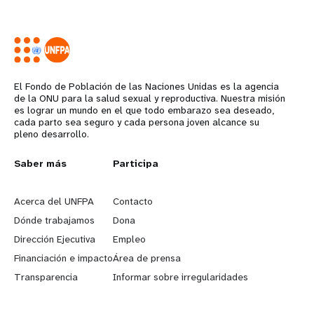
El Fondo de Población de las Naciones Unidas es la agencia
de la ONU para la salud sexual y reproductiva. Nuestra misión
es lograr un mundo en el que todo embarazo sea deseado,
cada parto sea seguro y cada persona joven alcance su
pleno desarrollo.
L
Saber más
G
Participa
e
o
Acerca del UNFPA
Contacto
a
b
Dónde trabajamos
Dona
Dirección Ejecutiva
Empleo
r
e
Financiación e impacto
Área de prensa
n
y
Transparencia
Informar sobre irregularidades
m
o