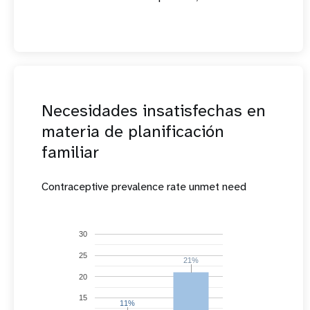
Necesidades insatisfechas en
materia de planificación
familiar
Contraceptive prevalence rate unmet need
30
25
21%
21%
20
15
11%
11%