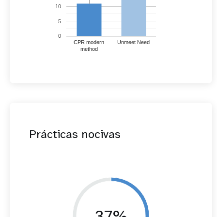
10
5
0
CPR modern
Unmeet Need
method
Prácticas nocivas
37%