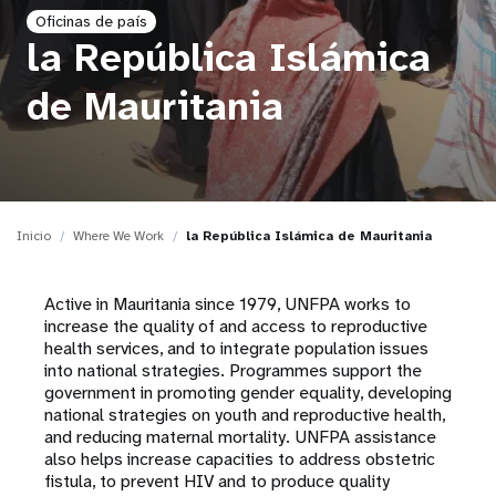
Oficinas de país
t
la República Islámica
i
de Mauritania
o
n
Inicio
Where We Work
la República Islámica de Mauritania
Active in Mauritania since 1979, UNFPA works to
increase the quality of and access to reproductive
health services, and to integrate population issues
into national strategies. Programmes support the
government in promoting gender equality, developing
national strategies on youth and reproductive health,
and reducing maternal mortality. UNFPA assistance
also helps increase capacities to address obstetric
fistula, to prevent HIV and to produce quality