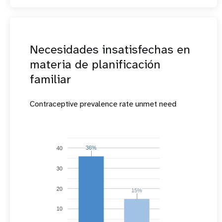
Necesidades insatisfechas en
materia de planificación
familiar
Contraceptive prevalence rate unmet need
36%
36%
40
30
20
15%
15%
10