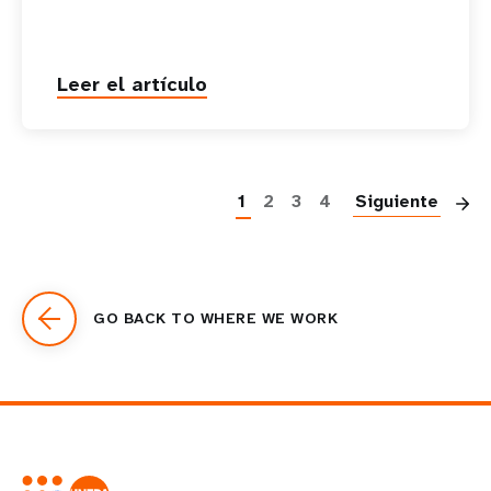
Leer el artículo
P
1
2
3
4
Siguiente
GO BACK TO WHERE WE WORK