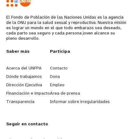
El Fondo de Población de las Naciones Unidas es la agencia
de la ONU para la salud sexual y reproductiva. Nuestra misión
es lograr un mundo en el que todo embarazo sea deseado,
cada parto sea seguro y cada persona joven alcance su
pleno desarrollo.
L
Saber más
G
Participa
e
o
Acerca del UNFPA
Contacto
a
b
Dónde trabajamos
Dona
Dirección Ejecutiva
Empleo
r
e
Financiación e impacto
Área de prensa
n
y
Transparencia
Informar sobre irregularidades
m
o
Seguir en contacto
o
n