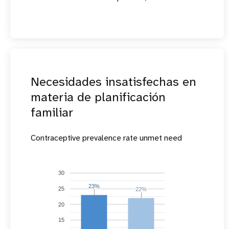
Necesidades insatisfechas en
materia de planificación
familiar
Contraceptive prevalence rate unmet need
30
23%
23%
25
22%
22%
20
15