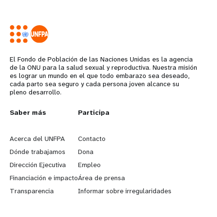
El Fondo de Población de las Naciones Unidas es la agencia
de la ONU para la salud sexual y reproductiva. Nuestra misión
es lograr un mundo en el que todo embarazo sea deseado,
cada parto sea seguro y cada persona joven alcance su
pleno desarrollo.
L
Saber más
G
Participa
e
o
Acerca del UNFPA
Contacto
a
b
Dónde trabajamos
Dona
Dirección Ejecutiva
Empleo
r
e
Financiación e impacto
Área de prensa
n
y
Transparencia
Informar sobre irregularidades
m
o