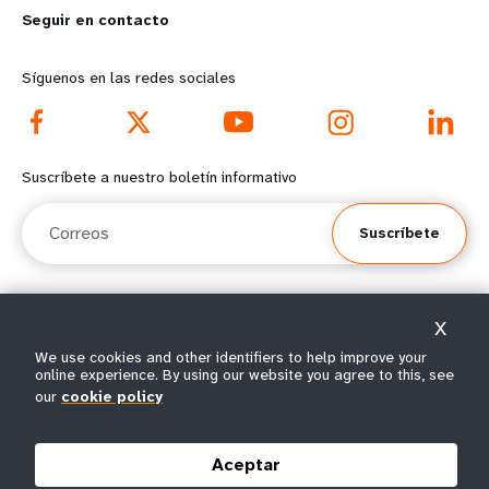
Seguir en contacto
o
n
r
d
Síguenos en las redes sociales
e
f
f
o
Suscríbete a nuestro boletín informativo
o
o
Correos
Suscríbete
o
t
t
e
X
e
r
© Todos los derechos reservados 2026.
We use cookies and other identifiers to help improve your
Condiciones de
Política de privacidad del
Mapa del
online experience. By using our website you agree to this, see
r
m
|
|
uso
UNFPA
sitio
our
cookie policy
m
e
e
n
Aceptar