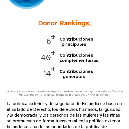
t
i
Donor Rankings,
o
th
Contribuciones
6
n
principales
th
Contribuciones
40
complementarias
th
Contribuciones
14
generales
La clasificación de los donantes incluye las transferencias entre organismos de las Naciones
Unidas, que son la principal fuente de ingresos del UNFPA en general.
La política exterior y de seguridad de Finlandia se basa en
el Estado de Derecho, los derechos humanos, la igualdad
y la democracia, y los derechos de las mujeres y las niñas
se promueven de forma transversal en la política exterior
finlandesa. Una de las prioridades de la política de