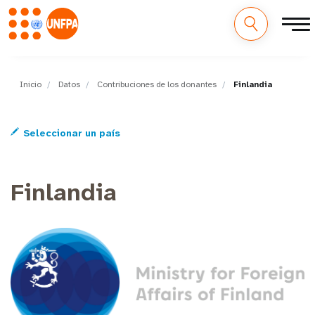
M
Pasar
al
a
contenido
Inicio
Datos
Contribuciones de los donantes
Finlandia
principal
i
Seleccionar un país
n
n
Finlandia
a
v
i
g
a