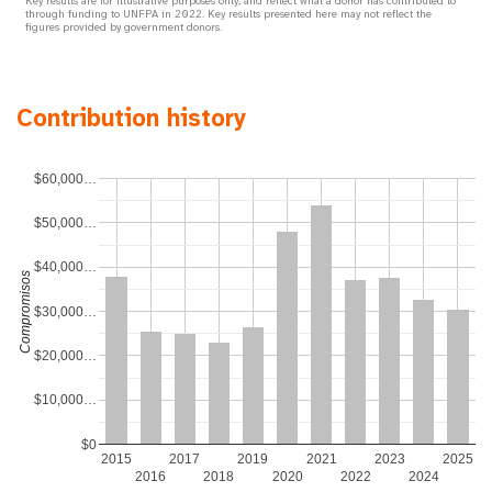
Key results are for illustrative purposes only, and reflect what a donor has contributed to
through funding to UNFPA in 2022. Key results presented here may not reflect the
figures provided by government donors.
Contribution history
$60,000…
$50,000…
$40,000…
Compromisos
$30,000…
$20,000…
$10,000…
$0
2015
2017
2019
2021
2023
2025
2016
2018
2020
2022
2024