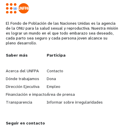
El Fondo de Población de las Naciones Unidas es la agencia
de la ONU para la salud sexual y reproductiva. Nuestra misión
es lograr un mundo en el que todo embarazo sea deseado,
cada parto sea seguro y cada persona joven alcance su
pleno desarrollo.
L
Saber más
G
Participa
e
o
Acerca del UNFPA
Contacto
a
b
Dónde trabajamos
Dona
Dirección Ejecutiva
Empleo
r
e
Financiación e impacto
Área de prensa
n
y
Transparencia
Informar sobre irregularidades
m
o
Seguir en contacto
o
n