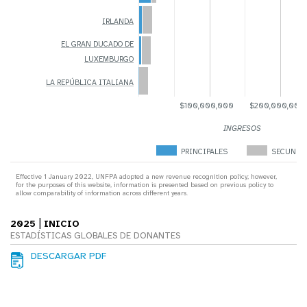
IRLANDA
EL GRAN DUCADO DE
LUXEMBURGO
LA REPÚBLICA ITALIANA
$100,000,000
$200,000,000
INGRESOS
PRINCIPALES
SECUNDA
Effective 1 January 2022, UNFPA adopted a new revenue recognition policy; however,
for the purposes of this website, information is presented based on previous policy to
allow comparability of information across different years.
|
2025
INICIO
ESTADÍSTICAS GLOBALES DE DONANTES
DESCARGAR PDF