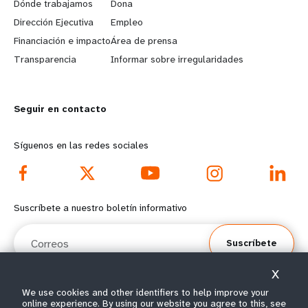
a
b
Dónde trabajamos
Dona
Dirección Ejecutiva
Empleo
r
e
Financiación e impacto
Área de prensa
n
y
Transparencia
Informar sobre irregularidades
m
o
Seguir en contacto
o
n
r
d
Síguenos en las redes sociales
e
f
f
o
Suscríbete a nuestro boletín informativo
o
o
Correos
Suscríbete
o
t
X
t
e
We use cookies and other identifiers to help improve your
online experience. By using our website you agree to this, see
© Todos los derechos reservados 2026.