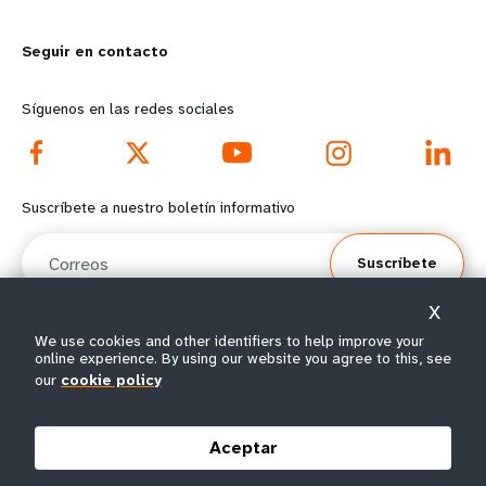
m
o
Seguir en contacto
o
n
r
d
Síguenos en las redes sociales
e
f
f
o
Suscríbete a nuestro boletín informativo
o
o
Correos
Suscríbete
o
t
X
t
e
We use cookies and other identifiers to help improve your
online experience. By using our website you agree to this, see
e
r
© Todos los derechos reservados 2026.
our
cookie policy
Condiciones de
Política de privacidad del
Mapa del
r
m
|
|
uso
UNFPA
sitio
Aceptar
m
e