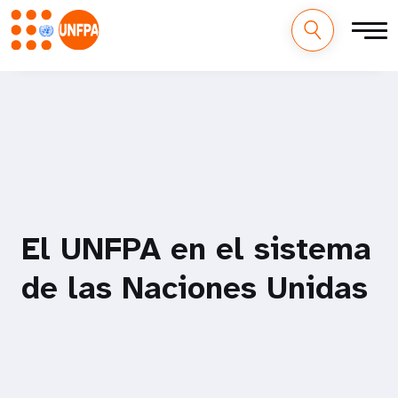
M
Pasar
al
a
contenido
principal
i
n
n
El UNFPA en el sistema
a
de las Naciones Unidas
v
i
g
a