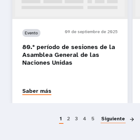
09 de septiembre de 2025
Evento
80.° período de sesiones de la
Asamblea General de las
Naciones Unidas
Saber más
P
1
2
3
4
5
Siguiente