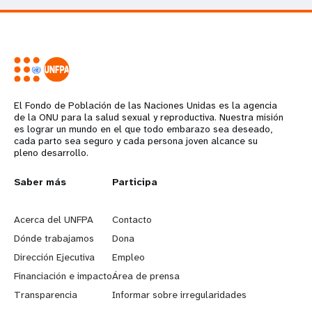
El Fondo de Población de las Naciones Unidas es la agencia
de la ONU para la salud sexual y reproductiva. Nuestra misión
es lograr un mundo en el que todo embarazo sea deseado,
cada parto sea seguro y cada persona joven alcance su
pleno desarrollo.
L
Saber más
G
Participa
e
o
Acerca del UNFPA
Contacto
a
b
Dónde trabajamos
Dona
Dirección Ejecutiva
Empleo
r
e
Financiación e impacto
Área de prensa
n
y
Transparencia
Informar sobre irregularidades