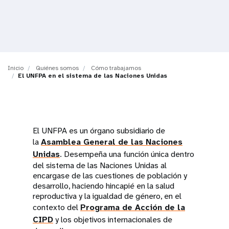
t
i
o
Inicio
Quiénes somos
Cómo trabajamos
n
El UNFPA en el sistema de las Naciones Unidas
El UNFPA es un órgano subsidiario de
la
Asamblea General de las Naciones
Unidas
. Desempeña una función única dentro
del sistema de las Naciones Unidas al
encargase de las cuestiones de población y
desarrollo, haciendo hincapié en la salud
reproductiva y la igualdad de género, en el
contexto del
Programa de Acción de la
CIPD
y los objetivos internacionales de