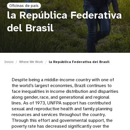
Oficinas de país
t
la República Federativa
i
del Brasil
o
n
Inicio
Where We Work
la República Federativa del Brasil
Despite being a middle-income country with one of
the world’s largest economies, Brazil continues to
face inequalities in income distribution and disparities
along gender, race, and generational and regional
lines. As of 1973, UNFPA support has contributed
sexual and reproductive health and family planning
resources and services throughout the country.
Through this effort and governmental support, the
poverty rate has decreased significantly over the