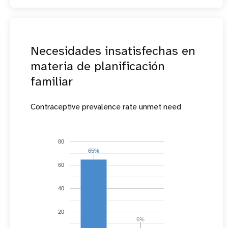
Necesidades insatisfechas en
materia de planificación
familiar
Contraceptive prevalence rate unmet need
80
65%
65%
60
40
20
6%
6%