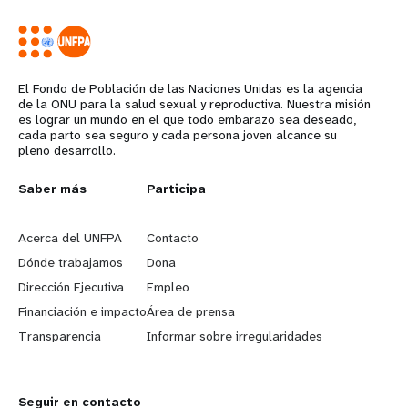
El Fondo de Población de las Naciones Unidas es la agencia
de la ONU para la salud sexual y reproductiva. Nuestra misión
es lograr un mundo en el que todo embarazo sea deseado,
cada parto sea seguro y cada persona joven alcance su
pleno desarrollo.
L
Saber más
G
Participa
e
o
Acerca del UNFPA
Contacto
a
b
Dónde trabajamos
Dona
Dirección Ejecutiva
Empleo
r
e
Financiación e impacto
Área de prensa
n
y
Transparencia
Informar sobre irregularidades
m
o
Seguir en contacto