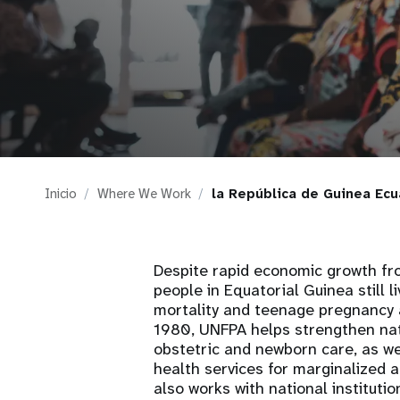
i
g
a
t
Inicio
Where We Work
la República de Guinea Ecu
i
o
Despite rapid economic growth fro
people in Equatorial Guinea still l
n
mortality and teenage pregnancy a
1980, UNFPA helps strengthen nat
obstetric and newborn care, as we
health services for marginalized
also works with national institut