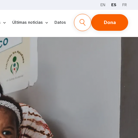
EN
ES
FR
Dona
s
Últimas noticias
Datos