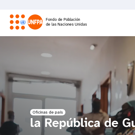
Pasar
al
contenido
Fondo de Población
principal
de las Naciones Unidas
M
a
i
n
n
a
Oficinas de país
la República de G
v