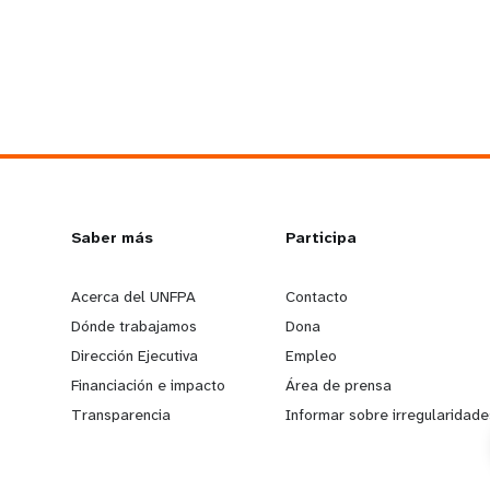
L
Saber más
G
Participa
e
o
Acerca del UNFPA
Contacto
Dónde trabajamos
Dona
a
b
Dirección Ejecutiva
Empleo
Financiación e impacto
Área de prensa
r
e
Transparencia
Informar sobre irregularidade
n
y