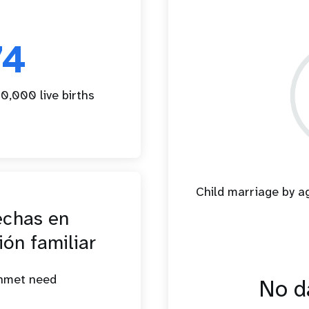
74
0,000 live births
Child marriage by 
echas en
ión familiar
unmet need
No da