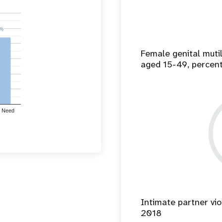
%
%
Female genital mut
aged 15-49, percen
 Need
Intimate partner vio
2018