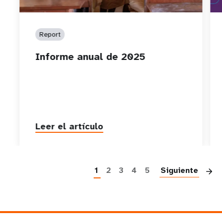
Report
Informe anual de 2025
Leer el artículo
P
1
2
3
4
5
Siguiente