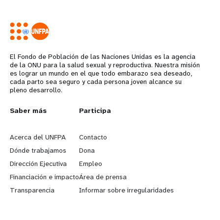
El Fondo de Población de las Naciones Unidas es la agencia
de la ONU para la salud sexual y reproductiva. Nuestra misión
es lograr un mundo en el que todo embarazo sea deseado,
cada parto sea seguro y cada persona joven alcance su
pleno desarrollo.
L
Saber más
G
Participa
e
o
Acerca del UNFPA
Contacto
a
b
Dónde trabajamos
Dona
Dirección Ejecutiva
Empleo
r
e
Financiación e impacto
Área de prensa
n
y
Transparencia
Informar sobre irregularidades
m
o