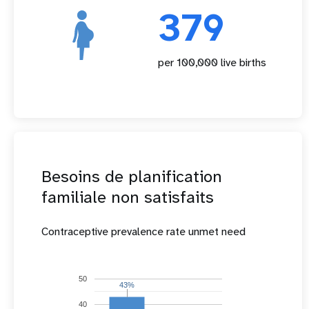
379
per 100,000 live births
Besoins de planification
familiale non satisfaits
Contraceptive prevalence rate unmet need
50
43%
43%
40