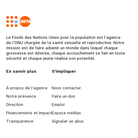
Le Fonds des Nations Unies pour la population est l'agence
de l'ONU chargée de la santé sexuelle et reproductive. Notre
mission est de faire advenir un monde dans lequel chaque
grossesse est désirée, chaque accouchement se fait en toute
sécurité et chaque jeune réalise son potentiel.
L
En savoir plus
G
S'impliquer
e
o
À propos de l'agence
Nous contacter
a
b
Notre présence
Faire un don
Direction
Emploi
r
e
Financements et impact
Espace médias
n
y
Transparence
Signaler un abus
m
o