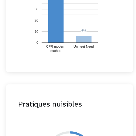
30
20
6%
6%
10
0
CPR modern
Unmeet Need
method
Pratiques nuisibles