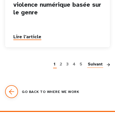
violence numérique basée sur
le genre
Lire l'article
P
1
2
3
4
5
Suivant
GO BACK TO WHERE WE WORK