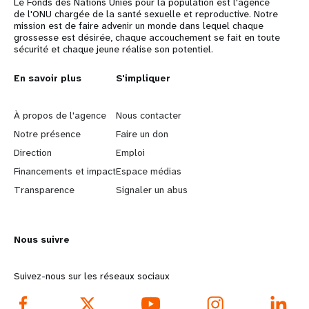
Le Fonds des Nations Unies pour la population est l'agence
de l'ONU chargée de la santé sexuelle et reproductive. Notre
mission est de faire advenir un monde dans lequel chaque
grossesse est désirée, chaque accouchement se fait en toute
sécurité et chaque jeune réalise son potentiel.
L
En savoir plus
G
S'impliquer
e
o
À propos de l'agence
Nous contacter
a
b
Notre présence
Faire un don
Direction
Emploi
r
e
Financements et impact
Espace médias
n
y
Transparence
Signaler un abus
m
o
Nous suivre
o
n
r
d
Suivez-nous sur les réseaux sociaux
e
f