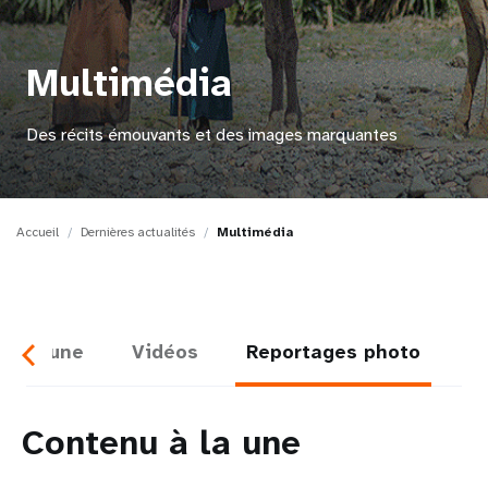
t
Multimédia
i
o
Des récits émouvants et des images marquantes
n
Accueil
Dernières actualités
Multimédia
À la une
Vidéos
Reportages photo
Contenu à la une