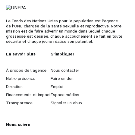
Le Fonds des Nations Unies pour la population est l'agence
de l'ONU chargée de la santé sexuelle et reproductive. Notre
mission est de faire advenir un monde dans lequel chaque
grossesse est désirée, chaque accouchement se fait en toute
sécurité et chaque jeune réalise son potentiel.
L
En savoir plus
G
S'impliquer
e
o
À propos de l'agence
Nous contacter
a
b
Notre présence
Faire un don
Direction
Emploi
r
e
Financements et impact
Espace médias
n
y
Transparence
Signaler un abus
m
o
Nous suivre
o
n