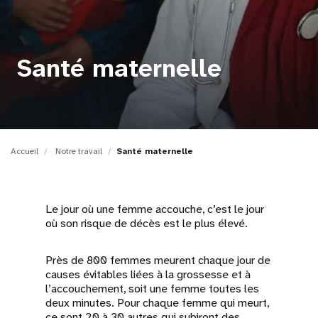
t
i
Santé maternelle
o
n
Accueil
Notre travail
Santé maternelle
Le jour où une femme accouche, c’est le jour
où son risque de décès est le plus élevé.
Près de 800 femmes meurent chaque jour de
causes évitables liées à la grossesse et à
l’accouchement, soit une femme toutes les
deux minutes. Pour chaque femme qui meurt,
ce sont 20 à 30 autres qui subiront des