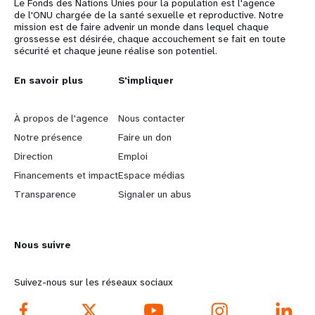
Le Fonds des Nations Unies pour la population est l'agence
de l'ONU chargée de la santé sexuelle et reproductive. Notre
mission est de faire advenir un monde dans lequel chaque
grossesse est désirée, chaque accouchement se fait en toute
sécurité et chaque jeune réalise son potentiel.
L
En savoir plus
G
S'impliquer
e
o
À propos de l'agence
Nous contacter
a
b
Notre présence
Faire un don
Direction
Emploi
r
e
Financements et impact
Espace médias
n
y
Transparence
Signaler un abus
m
o
Nous suivre
o
n
r
d
Suivez-nous sur les réseaux sociaux
e
f