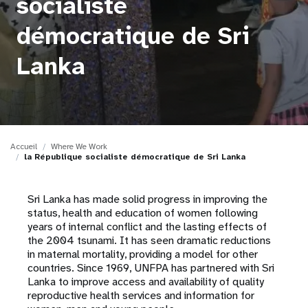
socialiste
t
démocratique de Sri
i
Lanka
o
n
Accueil
Where We Work
la République socialiste démocratique de Sri Lanka
Sri Lanka has made solid progress in improving the
status, health and education of women following
years of internal conflict and the lasting effects of
the 2004 tsunami. It has seen dramatic reductions
in maternal mortality, providing a model for other
countries. Since 1969, UNFPA has partnered with Sri
Lanka to improve access and availability of quality
reproductive health services and information for