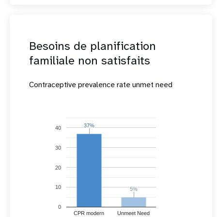
Besoins de planification
familiale non satisfaits
Contraceptive prevalence rate unmet need
37%
37%
40
30
20
10
5%
5%
0
CPR modern
Unmeet Need