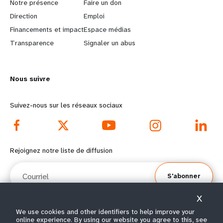
a
b
Notre présence
Faire un don
Direction
Emploi
r
e
Financements et impact
Espace médias
n
y
Transparence
Signaler un abus
m
o
Nous suivre
o
n
r
d
Suivez-nous sur les réseaux sociaux
e
f
f
o
Rejoignez notre liste de diffusion
o
o
Courriel
S'abonner
o
t
X
t
e
We use cookies and other identifiers to help improve your
online experience. By using our website you agree to this, see
© Tous droits réservés 2026.