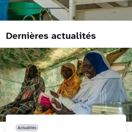
République
démocratique
du
Congo
Dernières actualités
Actualités