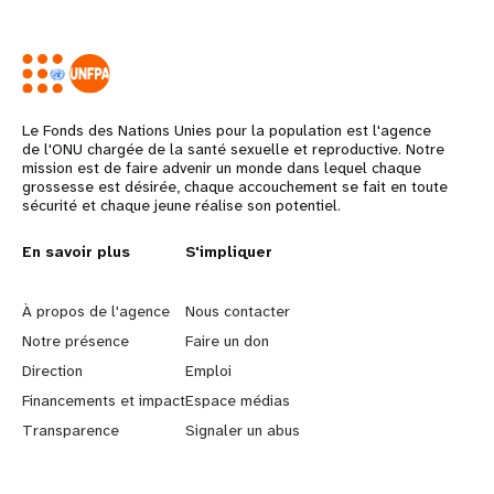
Le Fonds des Nations Unies pour la population est l'agence
de l'ONU chargée de la santé sexuelle et reproductive. Notre
mission est de faire advenir un monde dans lequel chaque
grossesse est désirée, chaque accouchement se fait en toute
sécurité et chaque jeune réalise son potentiel.
L
En savoir plus
G
S'impliquer
e
o
À propos de l'agence
Nous contacter
a
b
Notre présence
Faire un don
Direction
Emploi
r
e
Financements et impact
Espace médias
n
y
Transparence
Signaler un abus
m
o