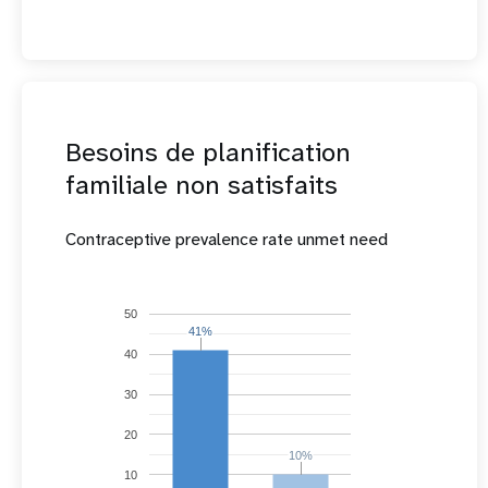
Besoins de planification
familiale non satisfaits
Contraceptive prevalence rate unmet need
50
41%
41%
40
30
20
10%
10%
10