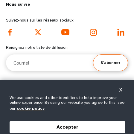
Nous suivre
o
n
r
d
Suivez-nous sur les réseaux sociaux
e
f
f
o
Rejoignez notre liste de diffusion
o
o
Courriel
S'abonner
o
t
t
e
X
e
r
© Tous droits réservés 2026.
We use cookies and other identifiers to help improve your
Conditions
Avis de confidentialité de
Plan du
r
m
online experience. By using our website you agree to this, see
|
|
d'utilisation
l’UNFPA
site
our
cookie policy
m
e
e
n
Accepter