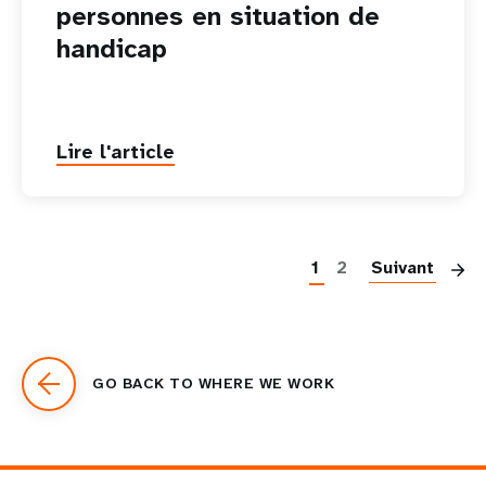
personnes en situation de
handicap
Lire l'article
P
1
2
Suivant
GO BACK TO WHERE WE WORK