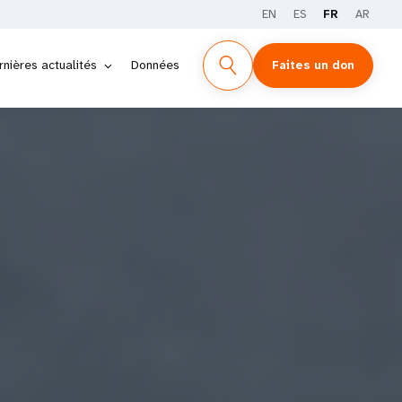
EN
ES
FR
AR
ÉCHARGER LE PDF
ENGLISH
ESPAÑOL
العربية
rnières actualités
Données
Faites un don