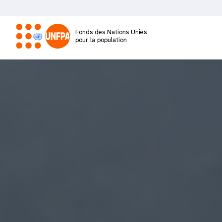
Aller
RAPPORT ANNUEL 2025
au
contenu
Fonds des Nations Unies
principal
pour la population
M
a
i
n
n
a
v