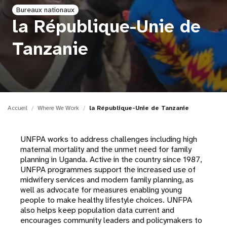
Bureaux nationaux
t
la République-Unie de
i
Tanzanie
o
n
Accueil
Where We Work
la République-Unie de Tanzanie
UNFPA works to address challenges including high
maternal mortality and the unmet need for family
planning in Uganda. Active in the country since 1987,
UNFPA programmes support the increased use of
midwifery services and modern family planning, as
well as advocate for measures enabling young
people to make healthy lifestyle choices. UNFPA
also helps keep population data current and
encourages community leaders and policymakers to