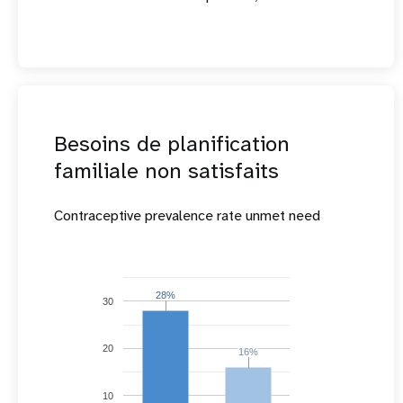
Besoins de planification
familiale non satisfaits
Contraceptive prevalence rate unmet need
28%
28%
30
20
16%
16%
10