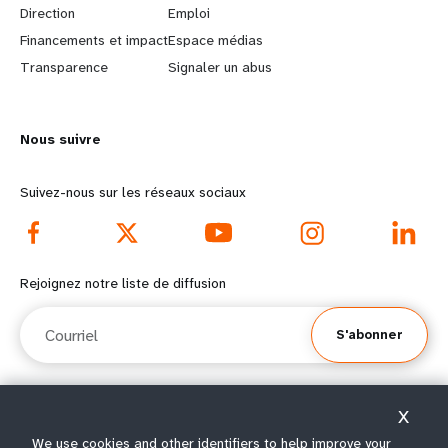
Direction
Emploi
r
e
Financements et impact
Espace médias
n
y
Transparence
Signaler un abus
m
o
Nous suivre
o
n
r
d
Suivez-nous sur les réseaux sociaux
e
f
f
o
Rejoignez notre liste de diffusion
o
o
Courriel
S'abonner
o
t
t
e
X
e
r
© Tous droits réservés 2026.
We use cookies and other identifiers to help improve your