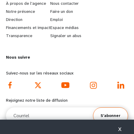
e
o
À propos de l'agence
Nous contacter
a
b
Notre présence
Faire un don
Direction
Emploi
r
e
Financements et impact
Espace médias
n
y
Transparence
Signaler un abus
m
o
Nous suivre
o
n
r
d
Suivez-nous sur les réseaux sociaux
e
f
f
o
Rejoignez notre liste de diffusion
o
o
Courriel
S'abonner
o
t
X