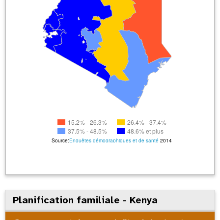
15.2% - 26.3%
26.4% - 37.4%
37.5% - 48.5%
48.6% et plus
Source:
Enquêtes démographiques et de santé
2014
Planification familiale - Kenya