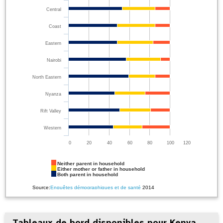
Central
Coast
Eastern
Nairobi
North Eastern
Nyanza
Rift Valley
Western
0
20
40
60
80
100
120
Neither parent in household
Either mother or father in household
Both parent in household
Source:
Enquêtes démographiques et de santé
2014
Tableaux de bord disponibles pour Kenya