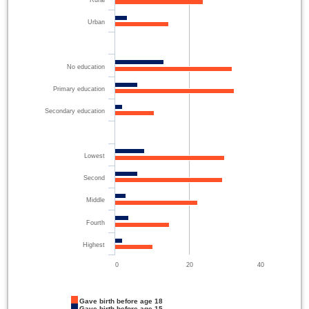
Urban
No education
Primary education
Secondary education
Lowest
Second
Middle
Fourth
Highest
0
20
40
Gave birth before age 18
Gave birth before age 15