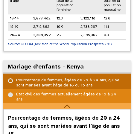
d'âge
total de la
total de la
population
population
féminine
masculine
10-14
3,079,482
12.3
3,122,118
12.6
15-19
2,715,662
10.9
2,738,567
11.1
20-24
2,300,399
9.2
2,305,302
9.3
Source:
GLOBAL_Revision of the World Population Prospects 2017
Mariage d’enfants - Kenya
Pourcentage de femmes, âgées de 20 à 24 ans, qui se
sont mariées avant l'âge de 18 ou 15 ans
État civil des femmes actuellement âgées de 15 à 24
ans
Pourcentage de femmes, âgées de 20 à 24
ans, qui se sont mariées avant l'âge de ans
15