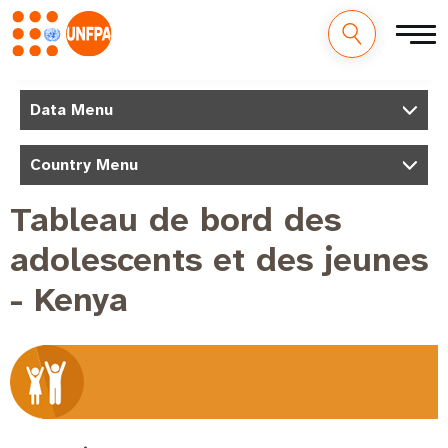
Aller
au
M
Data Menu
contenu
a
principal
i
Country Menu
n
Tableau de bord des
n
adolescents et des jeunes
a
v
- Kenya
i
g
a
t
i