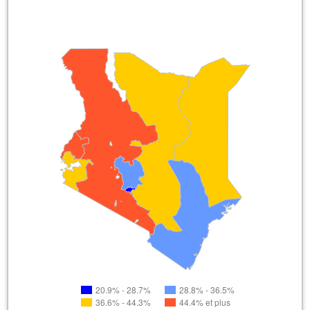
20.9% - 28.7%
28.8% - 36.5%
36.6% - 44.3%
44.4% et plus