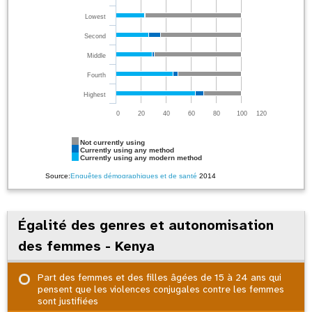
Lowest
Second
Middle
Fourth
Highest
0
20
40
60
80
100
120
Not currently using
Currently using any method
Currently using any modern method
Source:
Enquêtes démographiques et de santé
2014
Égalité des genres et autonomisation
des femmes - Kenya
Part des femmes et des filles âgées de 15 à 24 ans qui
pensent que les violences conjugales contre les femmes
sont justifiées