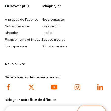
En savoir plus
S'impliquer
L
G
e
o
À propos de l'agence
Nous contacter
Notre présence
Faire un don
a
b
Direction
Emploi
r
e
Financements et impact
Espace médias
n
y
Transparence
Signaler un abus
m
o
o
n
r
d
Nous suivre
e
f
Suivez-nous sur les réseaux sociaux
f
o
o
o
o
t
Rejoignez notre liste de diffusion
t
e
Courriel
e
r