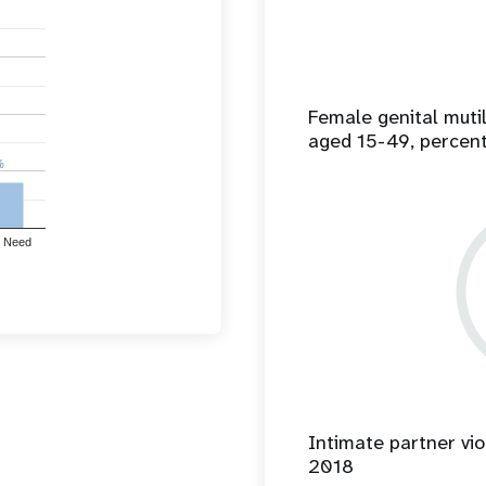
Female genital mut
aged 15-49, percen
%
%
 Need
Intimate partner vio
2018