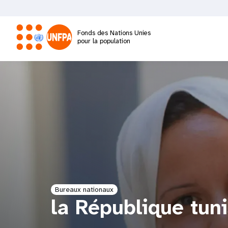
Aller
au
contenu
Fonds des Nations Unies
principal
pour la population
M
a
i
n
n
a
Bureaux nationaux
la République tun
v