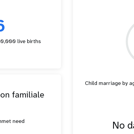
6
0,000 live births
Child marriage by 
ion familiale
unmet need
No da