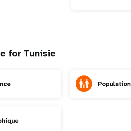
e for Tunisie
ence
Populatio
phique