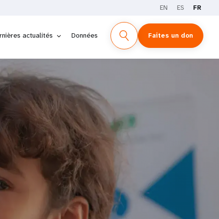
EN
ES
FR
rnières actualités
Données
Faites un don