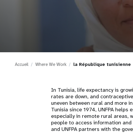
i
g
a
t
Accueil
Where We Work
la République tunisienne
i
o
In Tunisia, life expectancy is gro
rates are down, and contraceptive
n
uneven between rural and more ind
Tunisia since 1974, UNFPA helps e
especially in remote rural areas, w
people to access information and 
and UNFPA partners with the gover