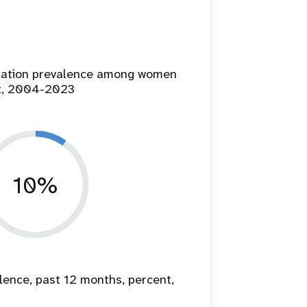
ilation prevalence among women
t, 2004-2023
10%
lence, past 12 months, percent,