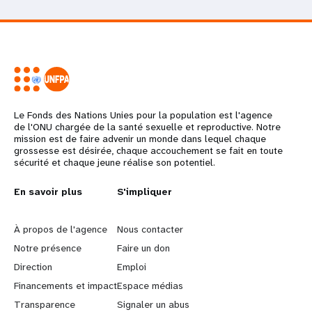
Le Fonds des Nations Unies pour la population est l'agence
de l'ONU chargée de la santé sexuelle et reproductive. Notre
mission est de faire advenir un monde dans lequel chaque
grossesse est désirée, chaque accouchement se fait en toute
sécurité et chaque jeune réalise son potentiel.
L
En savoir plus
G
S'impliquer
e
o
À propos de l'agence
Nous contacter
a
b
Notre présence
Faire un don
Direction
Emploi
r
e
Financements et impact
Espace médias
n
y
Transparence
Signaler un abus