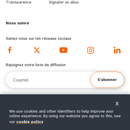
n
y
Transparence
Signaler un abus
m
o
Nous suivre
o
n
r
d
Suivez-nous sur les réseaux sociaux
e
f
f
o
Rejoignez notre liste de diffusion
o
o
Courriel
S'abonner
o
t
t
e
X
e
r
© Tous droits réservés 2026.
We use cookies and other identifiers to help improve your
online experience. By using our website you agree to this, see
Conditions
Avis de confidentialité de
Plan du
r
m
|
|
d'utilisation
l’UNFPA
site
our
cookie policy