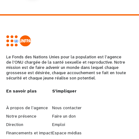
Le Fonds des Nations Unies pour la population est l'agence
de l'ONU chargée de la santé sexuelle et reproductive. Notre
mission est de faire advenir un monde dans lequel chaque
grossesse est désirée, chaque accouchement se fait en toute
sécurité et chaque jeune réalise son potentiel.
L
En savoir plus
G
S'impliquer
e
o
À propos de l'agence
Nous contacter
a
b
Notre présence
Faire un don
Direction
Emploi
r
e
Financements et impact
Espace médias