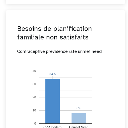
Besoins de planification
familiale non satisfaits
Contraceptive prevalence rate unmet need
40
34%
34%
30
20
8%
8%
10
0
CPR modern
Unmeet Need