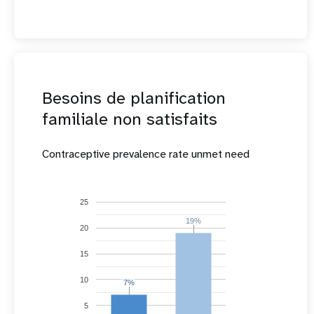
Besoins de planification
familiale non satisfaits
Contraceptive prevalence rate unmet need
25
19%
19%
20
15
10
7%
7%
5