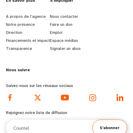
L
En savoir plus
G
S'impliquer
e
o
À propos de l'agence
Nous contacter
a
b
Notre présence
Faire un don
Direction
Emploi
r
e
Financements et impact
Espace médias
n
y
Transparence
Signaler un abus
m
o
Nous suivre
o
n
r
d
Suivez-nous sur les réseaux sociaux
e
f
f
o
Rejoignez notre liste de diffusion
o
o
Courriel
S'abonner