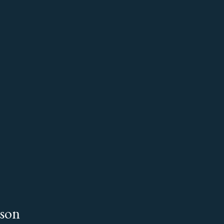
EN
ES
FR
MENU
?
 son