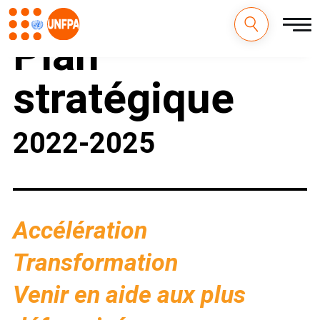
Aller
au
contenu
Plan
principal
M
stratégique
a
i
2022-2025
n
n
a
Accélération
v
i
Transformation
g
Venir en aide aux plus
a