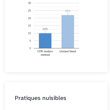
30
25
22%
22%
20
15
10%
10%
10
5
0
CPR modern
Unmeet Need
method
Pratiques nuisibles