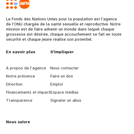
Le Fonds des Nations Unies pour la population est l'agence
de l'ONU chargée de la santé sexuelle et reproductive. Notre
mission est de faire advenir un monde dans lequel chaque
grossesse est désirée, chaque accouchement se fait en toute
sécurité et chaque jeune réalise son potentiel.
L
En savoir plus
G
S'impliquer
e
o
À propos de l'agence
Nous contacter
a
b
Notre présence
Faire un don
Direction
Emploi
r
e
Financements et impact
Espace médias
n
y
Transparence
Signaler un abus
m
o
Nous suivre
o
n