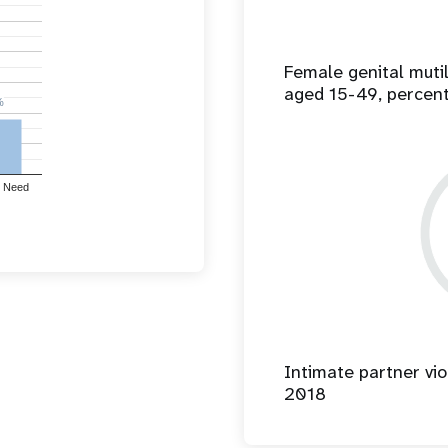
Female genital mut
aged 15-49, percen
%
%
 Need
Intimate partner vio
2018