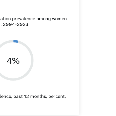
ilation prevalence among women
t, 2004-2023
4%
lence, past 12 months, percent,