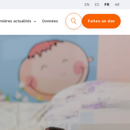
EN
ES
FR
AR
rnières actualités
Données
Faites un don