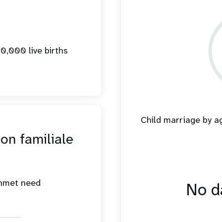
0,000 live births
Child marriage by 
ion familiale
unmet need
No da