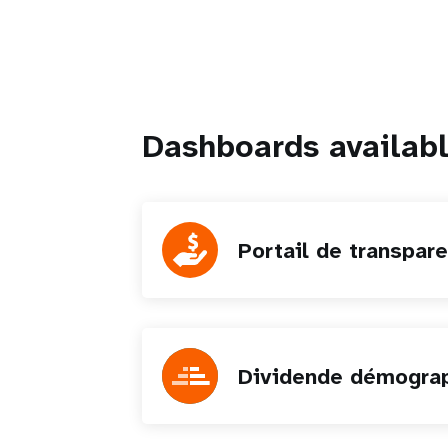
Dashboards availab
Portail de transpar
Dividende démogra