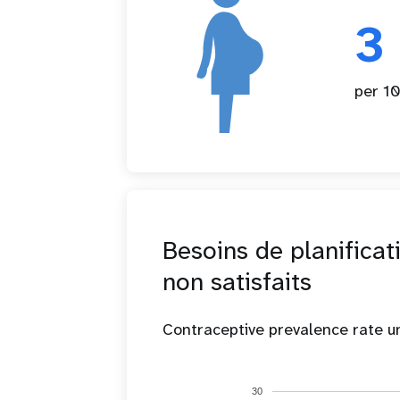
3
per 10
Besoins de planificat
non satisfaits
Contraceptive prevalence rate 
30