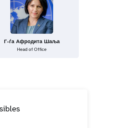
Г-ѓа Афродита Шаља
Head of Office
sibles