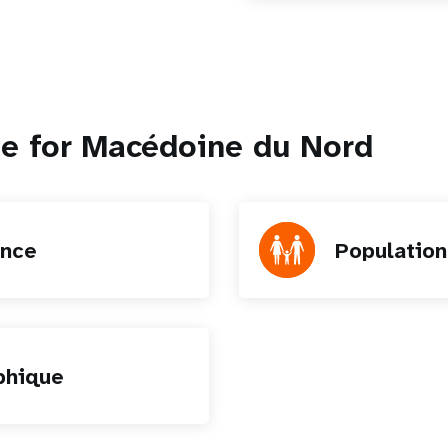
le for Macédoine du Nord
ence
Populatio
phique