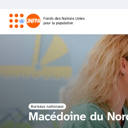
Aller
au
contenu
Fonds des Nations Unies
principal
pour la population
M
a
i
n
n
a
Bureaux nationaux
Macédoine du Nor
v