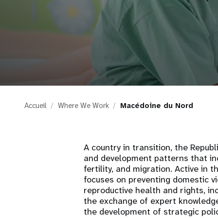
i
g
a
t
Accueil
Where We Work
Macédoine du Nord
i
o
A country in transition, the Repub
and development patterns that in
n
fertility, and migration. Active i
focuses on preventing domestic vi
reproductive health and rights, inc
the exchange of expert knowledge
the development of strategic pol