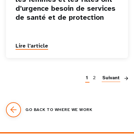
d’urgence besoin de services
de santé et de protection
Lire l'article
P
1
2
Suivant
GO BACK TO WHERE WE WORK