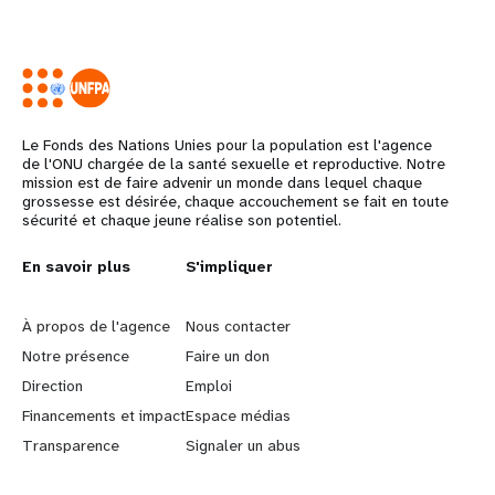
Le Fonds des Nations Unies pour la population est l'agence
de l'ONU chargée de la santé sexuelle et reproductive. Notre
mission est de faire advenir un monde dans lequel chaque
grossesse est désirée, chaque accouchement se fait en toute
sécurité et chaque jeune réalise son potentiel.
L
En savoir plus
G
S'impliquer
e
o
À propos de l'agence
Nous contacter
a
b
Notre présence
Faire un don
Direction
Emploi
r
e
Financements et impact
Espace médias
n
y
Transparence
Signaler un abus