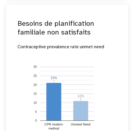
Besoins de planification
familiale non satisfaits
Contraceptive prevalence rate unmet need
30
25
21%
21%
20
15
11%
11%
10
5
0
CPR modern
Unmeet Need
method