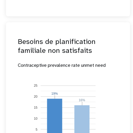
Besoins de planification
familiale non satisfaits
Contraceptive prevalence rate unmet need
25
19%
19%
20
16%
16%
15
10
5