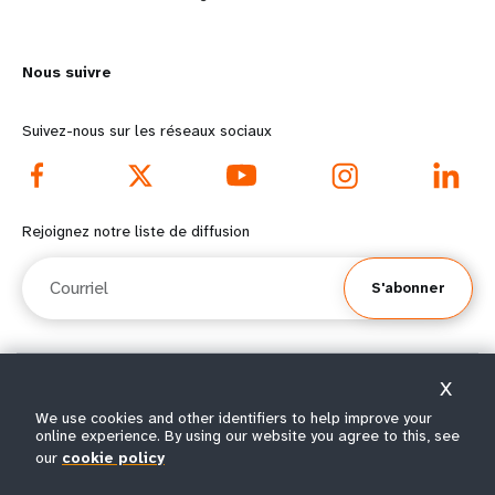
n
y
m
o
Nous suivre
o
n
r
d
Suivez-nous sur les réseaux sociaux
e
f
f
o
Rejoignez notre liste de diffusion
o
o
Courriel
S'abonner
o
t
t
e
X
e
r
© Tous droits réservés 2026.
We use cookies and other identifiers to help improve your
Conditions
Avis de confidentialité de
Plan du
r
m
online experience. By using our website you agree to this, see
|
|
d'utilisation
l’UNFPA
site
our
cookie policy
m
e