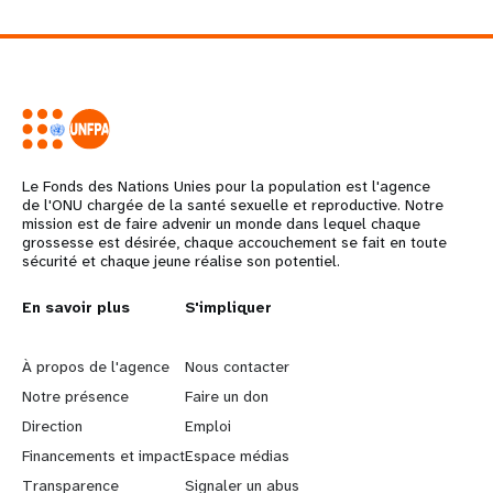
Le Fonds des Nations Unies pour la population est l'agence
de l'ONU chargée de la santé sexuelle et reproductive. Notre
mission est de faire advenir un monde dans lequel chaque
grossesse est désirée, chaque accouchement se fait en toute
sécurité et chaque jeune réalise son potentiel.
L
En savoir plus
G
S'impliquer
e
o
À propos de l'agence
Nous contacter
a
b
Notre présence
Faire un don
Direction
Emploi
r
e
Financements et impact
Espace médias
Transparence
Signaler un abus