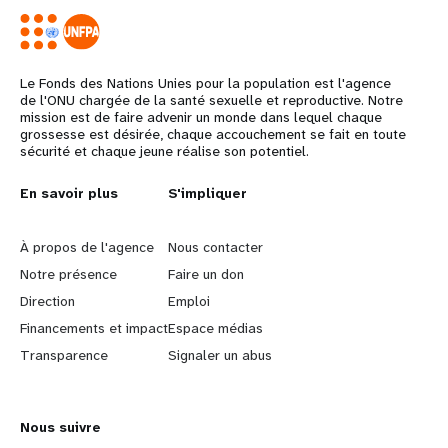
Le Fonds des Nations Unies pour la population est l'agence
de l'ONU chargée de la santé sexuelle et reproductive. Notre
mission est de faire advenir un monde dans lequel chaque
grossesse est désirée, chaque accouchement se fait en toute
sécurité et chaque jeune réalise son potentiel.
L
En savoir plus
G
S'impliquer
e
o
À propos de l'agence
Nous contacter
a
b
Notre présence
Faire un don
Direction
Emploi
r
e
Financements et impact
Espace médias
n
y
Transparence
Signaler un abus
m
o
Nous suivre
o
n