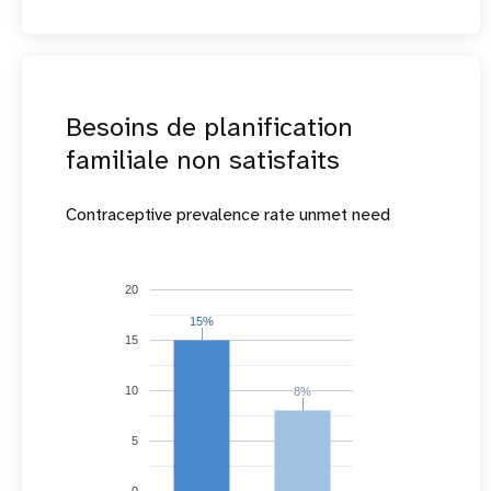
Besoins de planification
familiale non satisfaits
Contraceptive prevalence rate unmet need
20
15%
15%
15
10
8%
8%
5