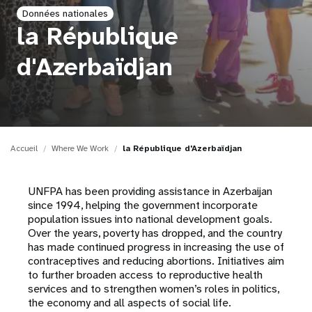
Données nationales
t
la République
i
d'Azerbaïdjan
o
n
Accueil
Where We Work
la République d'Azerbaïdjan
UNFPA has been providing assistance in Azerbaijan
since 1994, helping the government incorporate
population issues into national development goals.
Over the years, poverty has dropped, and the country
has made continued progress in increasing the use of
contraceptives and reducing abortions. Initiatives aim
to further broaden access to reproductive health
services and to strengthen women’s roles in politics,
the economy and all aspects of social life.