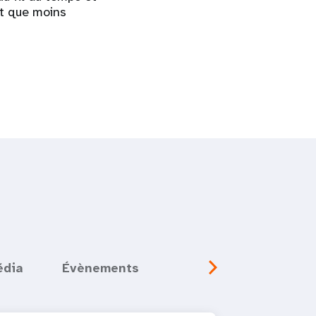
et que moins
édia
Évènements