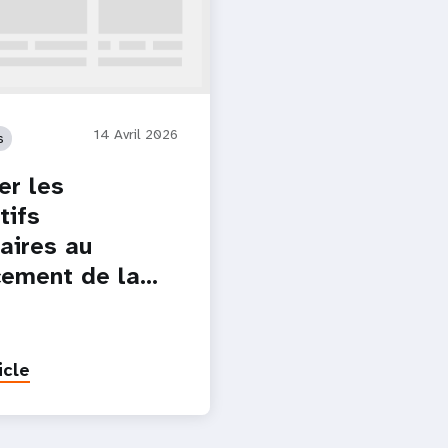
14 Avril 2026
s
er les
tifs
aires au
cement de la…
icle
Paginatio