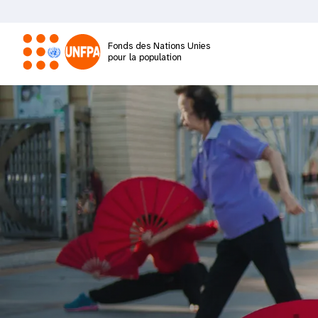
Aller
au
contenu
Fonds des Nations Unies
principal
pour la population
M
a
i
n
n
a
v