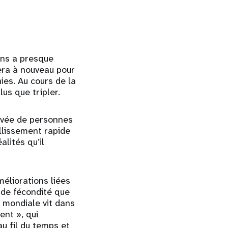
ans a presque
era à nouveau pour
ies. Au cours de la
us que tripler.
levée de personnes
llissement rapide
alités qu’il
méliorations liées
 de fécondité que
 mondiale vit dans
ent », qui
u fil du temps et