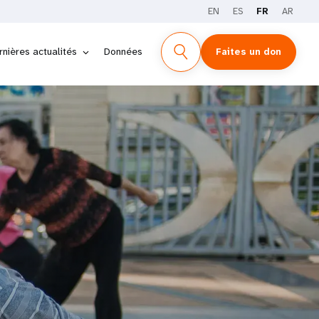
EN
ES
FR
AR
rnières actualités
Données
Faites un don