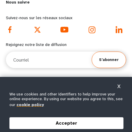
Nous suivre
o
n
r
d
Suivez-nous sur les réseaux sociaux
e
f
f
o
Rejoignez notre liste de diffusion
o
o
Courriel
S'abonner
o
t
t
e
X
e
r
© Tous droits réservés 2026.
We use cookies and other identifiers to help improve your
Conditions
Avis de confidentialité de
Plan du
r
m
online experience. By using our website you agree to this, see
|
|
d'utilisation
l’UNFPA
site
our
cookie policy
m
e
e
n
Accepter