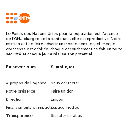
Le Fonds des Nations Unies pour la population est l'agence
de l'ONU chargée de la santé sexuelle et reproductive. Notre
mission est de faire advenir un monde dans lequel chaque
grossesse est désirée, chaque accouchement se fait en toute
sécurité et chaque jeune réalise son potentiel.
L
En savoir plus
G
S'impliquer
e
o
À propos de l'agence
Nous contacter
a
b
Notre présence
Faire un don
Direction
Emploi
r
e
Financements et impact
Espace médias
n
y
Transparence
Signaler un abus
m
o