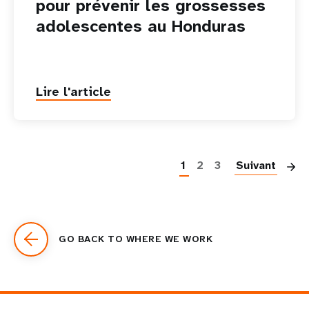
pour prévenir les grossesses
adolescentes au Honduras
Lire l'article
P
1
2
3
Suivant
GO BACK TO WHERE WE WORK