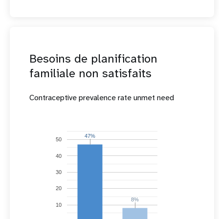
Besoins de planification
familiale non satisfaits
Contraceptive prevalence rate unmet need
47%
47%
50
40
30
20
8%
8%
10