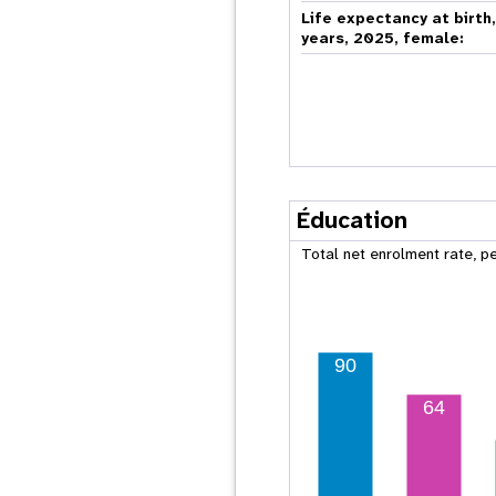
Life expectancy at birth
years, 2025, female:
Éducation
Total net enrolment rate, p
90
64