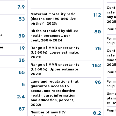
oard
violence entre partenaires
7.9
Cont
intimes
rate
112
Maternal mortality ratio
any 
53
(deaths per 100,000 live
202
a
births)
, 2023:
relatives aux
Contributions des
R
Pour 
mes
donateurs
80
Births attended by skilled
30
er
health personnel, per
Femme
cent, 2004-2024:
coupl
19
er
75
Range of MMR uncertainty
Cont
(UI 80%), Lower estimate,
rate
2023:
28
mode
182
Range of MMR uncertainty
202
(UI 80%), Upper estimate,
65
Pour 
2023:
96
Laws and regulations that
Femme
5
guarantee access to
coupl
sexual and reproductive
Unme
health care, information
2.4
plan
and education, percent,
15-4
2022:
67
,
Pour 
0.2
Number of new HIV