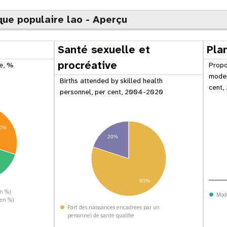
ue populaire lao - Aperçu
Santé sexuelle et
Plan
procréative
ge, %
Propo
moder
Births attended by skilled health
cent,
personnel, per cent, 2004-2020
0%
20%
80%
ation mondiale
Tableau de bord des
en %)
adolescents et des jeunes
Mod
(en %)
Part des naissances encadrées par un
personnel de santé qualifié
raphic Dividend
Tableau de bord sur la