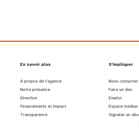
L
En savoir plus
G
S'impliquer
e
o
À propos de l'agence
Nous contacter
Notre présence
Faire un don
a
b
Direction
Emploi
Financements et impact
Espace médias
r
e
Transparence
Signaler un abu
n
y