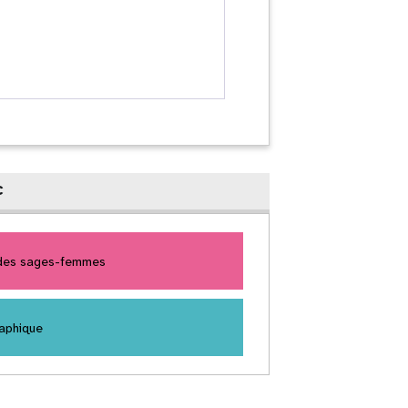
c
 des sages-femmes
aphique