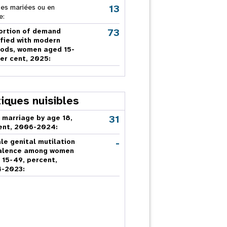
13
s mariées ou en
e:
73
ortion of demand
sfied with modern
ods, women aged 15-
er cent, 2025:
tiques nuisibles
31
 marriage by age 18,
ent, 2006-2024:
-
le genital mutilation
alence among women
 15-49, percent,
-2023: