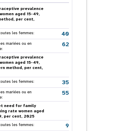
raceptive prevalence
 women aged 15-49,
method, per cent,
5
apport annuel
40
toutes les femmes:
62
s mariées ou en
e:
raceptive prevalence
 women aged 15-49,
rn method, per cent,
5
35
toutes les femmes:
55
s mariées ou en
e:
t need for family
ning rate women aged
9, per cent, 2025
9
toutes les femmes: