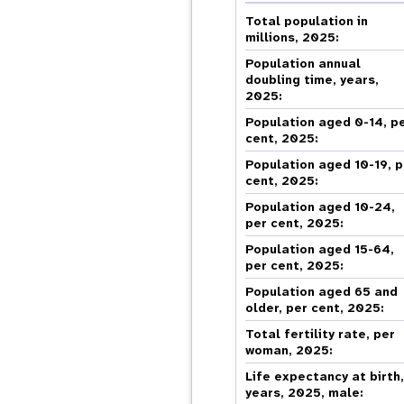
Asie centrale
e
Afrique de Sud
Oman
Venezuela, la République
sages-femmes
Dashb
Soudan du Sud
bolivarienne du
Total population in
Albanie
Palestine
>
Tanzanie, République unie de
Caraïbes (multipays)
millions, 2025:
Arménie
Somalie
Population annual
doubling time, years,
Dépenses 
Résultats
2025:
program
Population aged 0-14, p
cent, 2025:
Population aged 10-19, p
cent, 2025:
Population aged 10-24,
per cent, 2025:
Population aged 15-64,
per cent, 2025:
Population aged 65 and
older, per cent, 2025:
Total fertility rate, per
woman, 2025:
Life expectancy at birth
years, 2025, male: