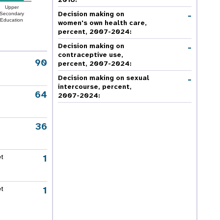
Upper
-
Decision making on
Secondary
Education
women's own health care,
percent, 2007-2024
:
-
Decision making on
contraceptive use,
90
percent, 2007-2024
:
-
Decision making on sexual
intercourse, percent,
64
2007-2024
:
36
1
et
1
et