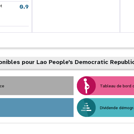
0.9
et
onibles pour Lao People's Democratic Republi
nce
Tableau de bord
Dividende démogr