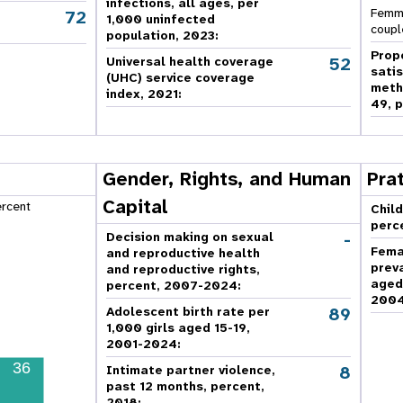
infections, all ages, per
Femme
72
,
1,000 uninfected
coupl
population, 2023:
Prop
52
Universal health coverage
sati
(UHC) service coverage
meth
index, 2021:
49, p
Gender, Rights, and Human
Pra
Capital
ercent
Child
perc
-
Decision making on sexual
Fema
and reproductive health
prev
and reproductive rights,
aged
percent, 2007-2024
:
2004
89
Adolescent birth rate per
1,000 girls aged 15-19,
2001-2024:
36
8
Intimate partner violence,
past 12 months, percent,
2018
: