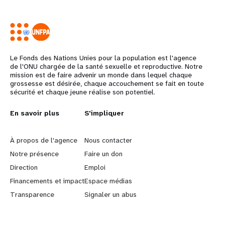
Le Fonds des Nations Unies pour la population est l'agence
de l'ONU chargée de la santé sexuelle et reproductive. Notre
mission est de faire advenir un monde dans lequel chaque
grossesse est désirée, chaque accouchement se fait en toute
sécurité et chaque jeune réalise son potentiel.
L
En savoir plus
G
S'impliquer
e
o
À propos de l'agence
Nous contacter
a
b
Notre présence
Faire un don
Direction
Emploi
r
e
Financements et impact
Espace médias
n
y
Transparence
Signaler un abus
m
o