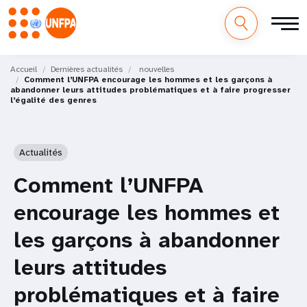
M
Aller
au
Accueil
Dernières actualités
nouvelles
a
Comment l’UNFPA encourage les hommes et les garçons à
contenu
abandonner leurs attitudes problématiques et à faire progresser
principal
l’égalité des genres
i
n
Actualités
n
Comment l’UNFPA
a
encourage les hommes et
v
les garçons à abandonner
i
leurs attitudes
g
problématiques et à faire
a