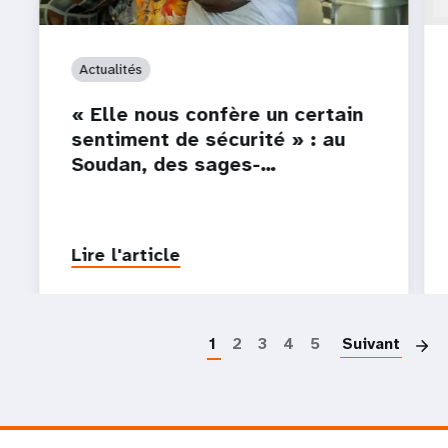
Actualités
« Elle nous confère un certain
sentiment de sécurité » : au
Soudan, des sages-…
Lire l'article
P
1
2
3
4
5
Suivant